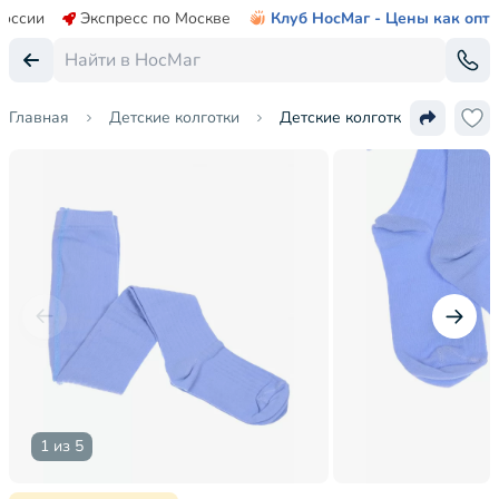
России
Экспресс по Москве
Клуб НосМаг - Цены как опт
Главная
Детские колготки
Детские колготки Альтаир
1 из 5