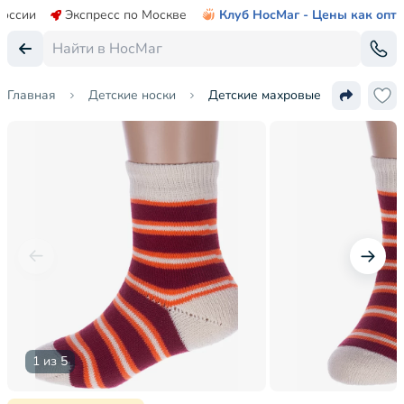
России
Экспресс по Москве
Клуб НосМаг - Цены как опт
Главная
Детские носки
Детские махровые носки Альта
1 из 5