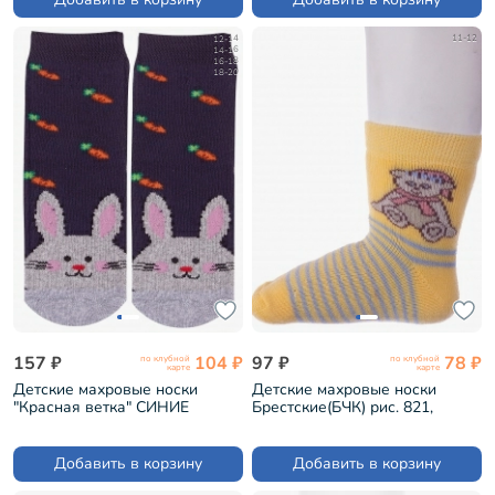
12-14
11-12
14-16
16-18
18-20
157 ₽
104 ₽
97 ₽
78 ₽
по клубной
по клубной
карте
карте
Детские махровые носки
Детские махровые носки
"Красная ветка" СИНИЕ
Брестские(БЧК) рис. 821,
(С-1619)
ЖЕЛТЫЕ (14С3060)
Добавить в корзину
Добавить в корзину