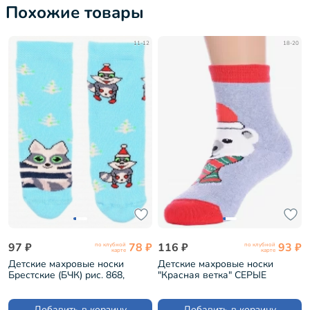
Похожие товары
11-12
18-20
97 ₽
78 ₽
116 ₽
93 ₽
по клубной
по клубной
карте
карте
Детские махровые носки
Детские махровые носки
Брестские (БЧК) рис. 868,
"Красная ветка" СЕРЫЕ
ЛАЗУРНЫЕ (14С3060)
(С-1607)
Добавить в корзину
Добавить в корзину