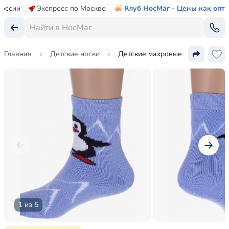
России
Экспресс по Москве
Клуб НосМаг - Цены как опт
Главная
Детские носки
Детские махровые носки Альта
1 из 5