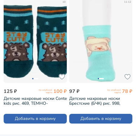
10
11-12
125 ₽
100 ₽
97 ₽
78 ₽
по клубной
по клубной
карте
карте
Детские махровые носки Conte
Детские махровые носки
kids рис. 469, ТЕМНО-
Брестские (БЧК) рис. 998,
БИРЮЗОВЫЕ (7С-53СП)
ЛАЗУРНЫЕ (14С3060)
Добавить в корзину
Добавить в корзину