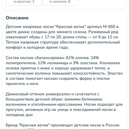
в наличии: 2
в наличии: 8
Описание
Детские махровые носки "Красная ветка" артикул М-650 в
цвете джинс созданы для зимнего сезона. Размерный ряд
охватывает обувь с 17 по 20, длина стопы — от 9 до 12 см.
Тёплая махровая структура обеспечивает дополнительный
комфорт в холодное время года.
Состав носков сбалансирован: 61% хлопка, 24%
полипропилена, 12% полиамида и 3% эластана. Хлопковая
основа приятна к коже и хорошо удерживает тепло, а
синтетические волокна повышают износостойкость. Эластан
в составе помогает носкам сохранять форму и плотно
прилегать к ноге.
Джинсовый оттенок универсален и сочетается с
большинством детской обуви: зимними ботинками,
валенками и утеплёнными кроссовками. Носки подходят для
прогулок, активных игр на улице и повседневной носки в
холодные дни.
Бренд "Красная ветка" производит детские носки в России.