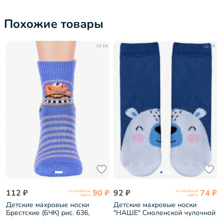
Похожие товары
13-14
16-18
112 ₽
90 ₽
92 ₽
74 ₽
по клубной
по клубной
карте
карте
Детские махровые носки
Детские махровые носки
Брестские (БЧК) рис. 636,
"НАШЕ" Смоленской чулочной
ВАСИЛЬКОВЫЕ (14С3060)
фабрики рис. 18, ИНДИГО №