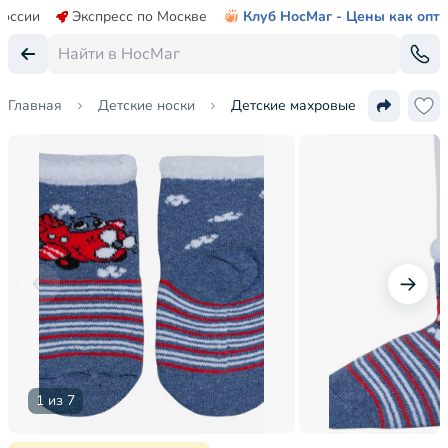
России
Экспресс по Москве
Клуб НосМаг - Цены как опт
Главная
Детские носки
Детские махровые носки "Красн
1 из 7