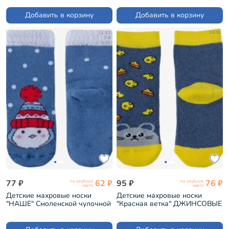
49-2/0 (232С10)
Добавить в корзину
Добавить в корзину
11-12
14-16
7-8
9-10
77 ₽
62 ₽
95 ₽
76 ₽
по клубной
по клубной
карте
карте
Детские махровые носки
Детские махровые носки
"НАШЕ" Смоленской чулочной
"Красная ветка" ДЖИНСОВЫЕ
фабрики рис. 1, ТЕМНО-
с желтым (С-653)
ДЖИНСОВЫЕ №46-3 (232С10)