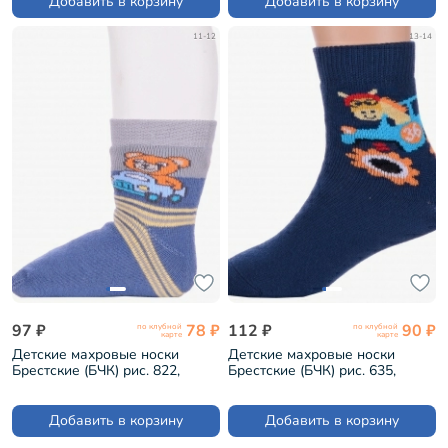
Добавить в корзину
Добавить в корзину
11-12
13-14
97 ₽
78 ₽
112 ₽
90 ₽
по клубной
по клубной
карте
карте
Детские махровые носки
Детские махровые носки
Брестские (БЧК) рис. 822,
Брестские (БЧК) рис. 635,
ДЖИНСОВЫЕ (14С3060)
СИНИЕ (14С3060)
Добавить в корзину
Добавить в корзину