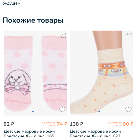
будущем.
Похожие товары
7-8
13-14
9-10
92 ₽
74 ₽
138 ₽
90 ₽
по клубной
по клубной
карте
карте
Детские махровые носки
Детские махровые носки
Брестские (БЧК) рис. 165,
Брестские (БЧК) рис. 823,