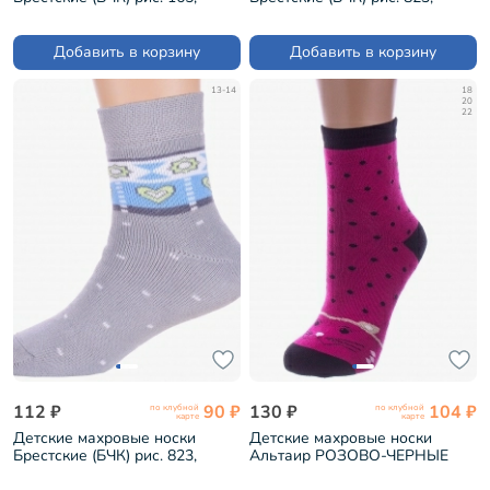
БЛЕДНО-РОЗОВЫЕ (14С3060)
СВЕТЛО-ЖЕЛТЫЕ (14С3060)
Добавить в корзину
Добавить в корзину
13-14
18
20
22
112 ₽
90 ₽
130 ₽
104 ₽
по клубной
по клубной
карте
карте
Детские махровые носки
Детские махровые носки
Брестские (БЧК) рис. 823,
Альтаир РОЗОВО-ЧЕРНЫЕ
СВЕТЛО-СЕРЫЕ (14С3060)
(С112)