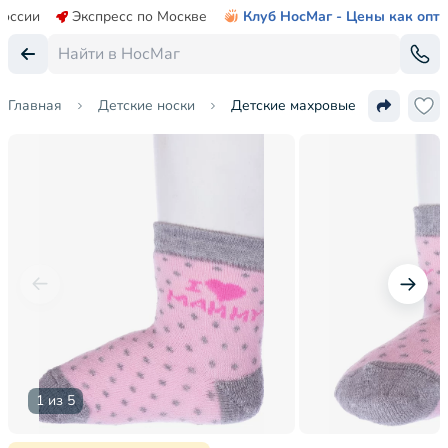
России
Экспресс по Москве
Клуб НосМаг - Цены как опт
Главная
Детские носки
Детские махровые носки "Красн
1 из 5