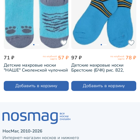
71 ₽
57 ₽
97 ₽
78 ₽
по клубной
по клубной
карте
карте
Детские махровые носки
Детские махровые носки
"НАШЕ" Смоленской чулочной
Брестские (БЧК) рис. 822,
фабрики рис. 11, ГОЛУБЫЕ
БИРЮЗА (14С3060)
№4 (232С1)
Добавить в корзину
Добавить в корзину
НосМаг, 2010-2026
Интернет-магазин носков и нижнего