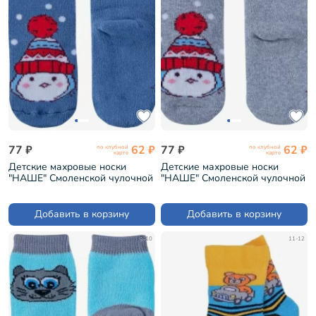
77 ₽
62 ₽
77 ₽
62 ₽
по клубной
по клубной
карте
карте
Детские махровые носки
Детские махровые носки
"НАШЕ" Смоленской чулочной
"НАШЕ" Смоленской чулочной
фабрики рис. 1, ТЕМНО-
фабрики рис. 1, ТЕМНО-
ДЖИНСОВЫЕ №46-3 (232С10)
МЕЛАНЖЕВЫЕ №54-4
(232С10)
Добавить в корзину
Добавить в корзину
9-10
11-12