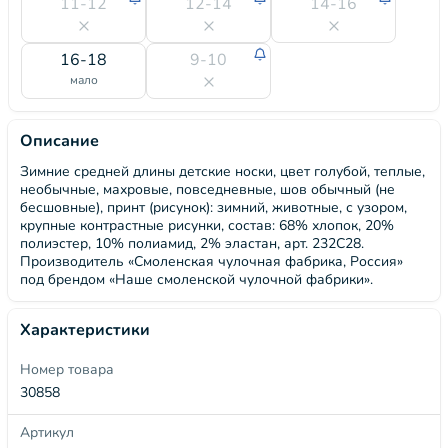
11-12
12-14
14-16
16-18
9-10
мало
Описание
Зимние средней длины детские носки, цвет голубой, теплые,
необычные, махровые, повседневные, шов обычный (не
бесшовные), принт (рисунок): зимний, животные, с узором,
крупные контрастные рисунки, состав: 68% хлопок, 20%
полиэстер, 10% полиамид, 2% эластан, арт. 232С28.
Производитель «Смоленская чулочная фабрика, Россия»
под брендом «Наше смоленской чулочной фабрики».
Характеристики
Номер товара
30858
Артикул