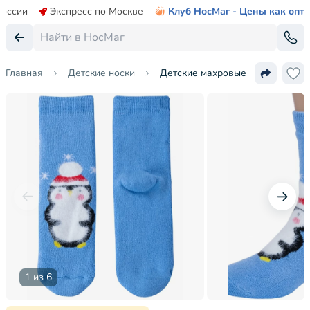
России
Экспресс по Москве
Клуб НосМаг - Цены как опт
Главная
Детские носки
Детские махровые носки "НАШЕ
1 из 6