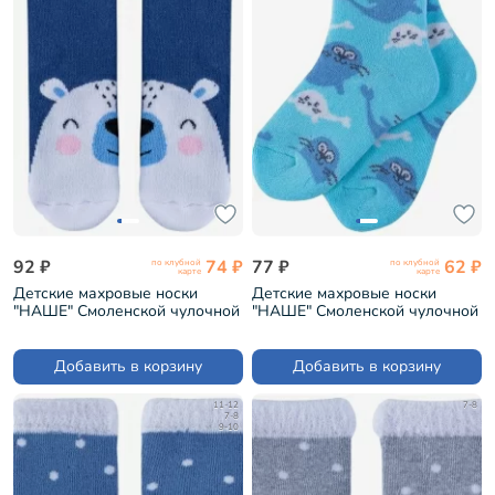
92 ₽
74 ₽
77 ₽
62 ₽
по клубной
по клубной
карте
карте
Детские махровые носки
Детские махровые носки
"НАШЕ" Смоленской чулочной
"НАШЕ" Смоленской чулочной
фабрики рис. 18, ИНДИГО №
фабрики рис. 19, ГОЛУБАЯ
49-2/0 (232С10)
ДЫМКА №9 (232С13)
Добавить в корзину
Добавить в корзину
11-12
7-8
7-8
9-10