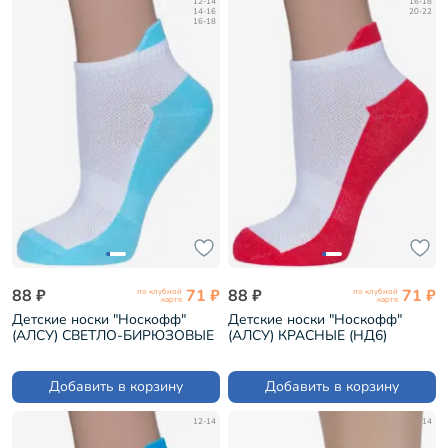
12-14
16-18
14-16
20-22
16-18
88 ₽
71 ₽
88 ₽
71 ₽
по клубной
по клубной
карте
карте
Детские носки "Носкофф"
Детские носки "Носкофф"
(АЛСУ) СВЕТЛО-БИРЮЗОВЫЕ
(АЛСУ) КРАСНЫЕ (НД6)
(НД6)
Добавить в корзину
Добавить в корзину
12-14
14