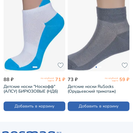
88 ₽
71 ₽
73 ₽
59 ₽
по клубной
по клубной
карте
карте
Детские носки "Носкофф"
Детские носки RuSocks
(АЛСУ) БИРЮЗОВЫЕ (НД6)
(Орудьевский трикотаж)
СЕРЫЕ (Д3-13619М)
Добавить в корзину
Добавить в корзину