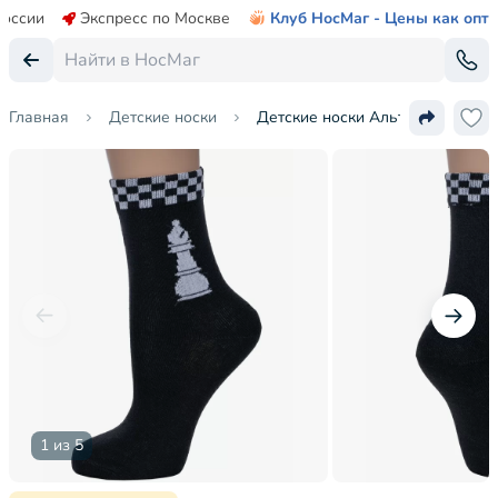
России
Экспресс по Москве
Клуб НосМаг - Цены как опт
Главная
Детские носки
Детские носки Альтаир
1 из 5