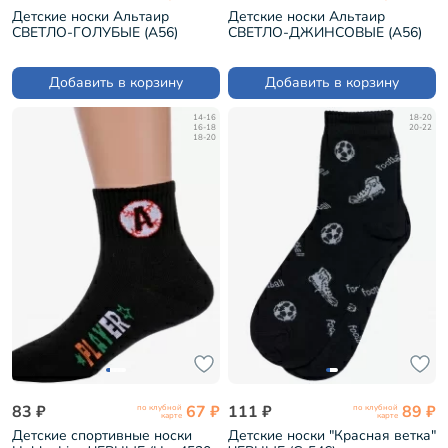
Детские носки Альтаир
Детские носки Альтаир
СВЕТЛО-ГОЛУБЫЕ (А56)
СВЕТЛО-ДЖИНСОВЫЕ (А56)
Добавить в корзину
Добавить в корзину
14-16
18-20
16-18
20-22
18-20
83 ₽
67 ₽
111 ₽
89 ₽
по клубной
по клубной
карте
карте
Детские спортивные носки
Детские носки "Красная ветка"