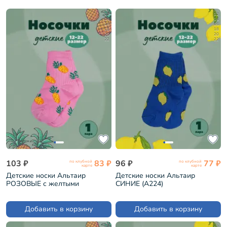
12
12
14
14
16
16
18
18
20
20
22
22
103 ₽
83 ₽
96 ₽
77 ₽
по клубной
по клубной
карте
карте
Детские носки Альтаир
Детские носки Альтаир
РОЗОВЫЕ с желтыми
СИНИЕ (А224)
ананасами (А225)
Добавить в корзину
Добавить в корзину
12
12