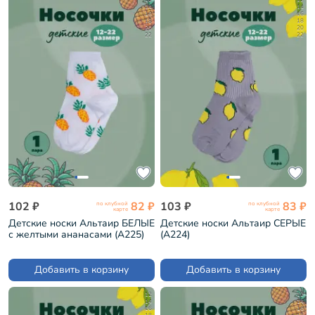
14
14
16
16
18
18
20
20
22
22
102 ₽
82 ₽
103 ₽
83 ₽
по клубной
по клубной
карте
карте
Детские носки Альтаир БЕЛЫЕ
Детские носки Альтаир СЕРЫЕ
с желтыми ананасами (А225)
(А224)
Добавить в корзину
Добавить в корзину
12
12
14
14
16
16