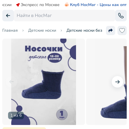
России
Экспресс по Москве
Клуб НосМаг - Цены как опт
Главная
Детские носки
Детские носки без резинки Аль
1 из 6