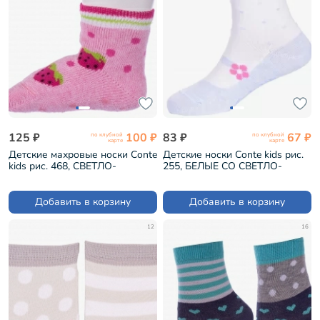
125 ₽
100 ₽
83 ₽
67 ₽
по клубной
по клубной
карте
карте
Детские махровые носки Conte
Детские носки Conte kids рис.
kids рис. 468, СВЕТЛО-
255, БЕЛЫЕ СО СВЕТЛО-
РОЗОВЫЕ (7С-53СП)
ГОЛУБЫМ (5С-11СП)
Добавить в корзину
Добавить в корзину
12
16