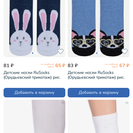
81 ₽
65 ₽
83 ₽
67 ₽
по клубной
по клубной
карте
карте
Детские носки RuSocks
Детские носки RuSocks
(Орудьевский трикотаж) рис.
(Орудьевский трикотаж) рис.
03, ТЕМНО-СИНИЕ (Д3-13055)
01, ДЖИНС (Д3-13156)
Добавить в корзину
Добавить в корзину
10
14