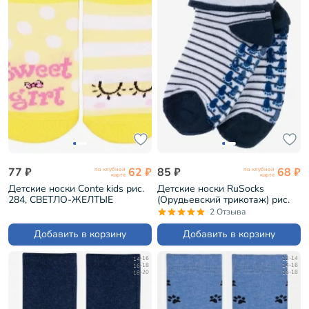
77 ₽
62 ₽
85 ₽
68 ₽
по клубной
по клубной
карте
карте
Детские носки Conte kids рис.
Детские носки RuSocks
284, СВЕТЛО-ЖЕЛТЫЕ
(Орудьевский трикотаж) рис.
(17С-10СП)
08, ТЕМНО-СИНИЕ (ДТ-95)
2 Отзыва
Добавить в корзину
Добавить в корзину
14-16
12-14
16-18
14-16
18-20
16-18