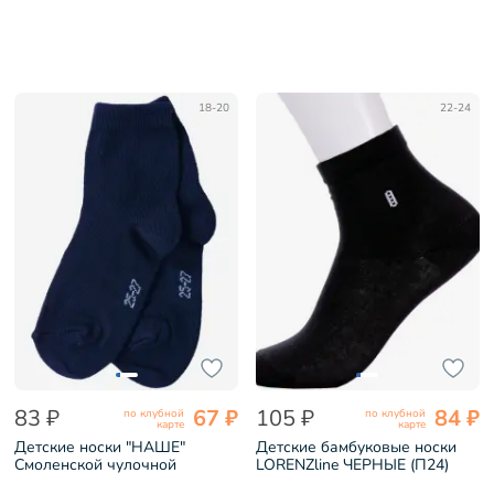
18-20
22-24
83 ₽
67 ₽
105 ₽
84 ₽
по клубной
по клубной
карте
карте
Детские носки "НАШЕ"
Детские бамбуковые носки
Смоленской чулочной
LORENZline ЧЕРНЫЕ (П24)
фабрики рис. 2, ТЕМНО-