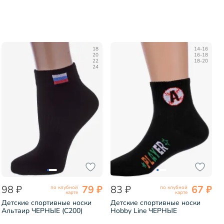
18
14-16
20
16-18
22
18-20
24
98 ₽
79 ₽
83 ₽
67 ₽
по клубной
по клубной
карте
карте
Детские спортивные носки
Детские спортивные носки
Альтаир ЧЕРНЫЕ (С200)
Hobby Line ЧЕРНЫЕ
(Ндх4520-05)