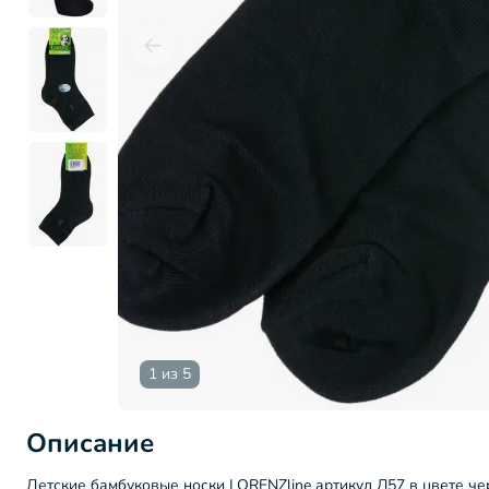
1 из 5
Описание
Детские бамбуковые носки LORENZline артикул Л57 в цвете ч