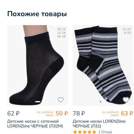
Похожие товары
10-12
12-14
12-14
8-10
16-18
62 ₽
50 ₽
78 ₽
63 ₽
по клубной
по клубной
карте
карте
Детские носки с сеточкой
Детские носки LORENZline
LORENZline ЧЕРНЫЕ (Л32М)
ЧЕРНЫЕ (Л31)
1 Отзыв