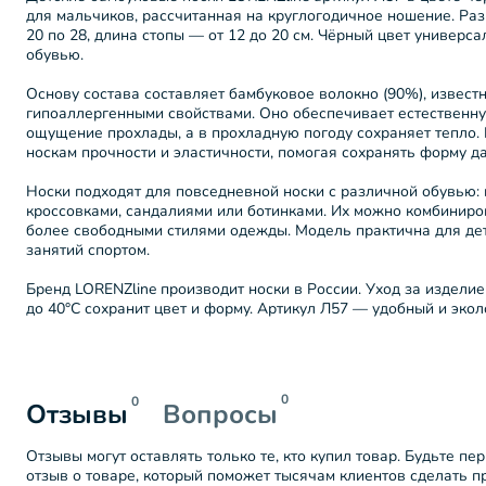
для мальчиков, рассчитанная на круглогодичное ношение. Ра
20 по 28, длина стопы — от 12 до 20 см. Чёрный цвет универса
обувью.
Основу состава составляет бамбуковое волокно (90%), извест
гипоаллергенными свойствами. Оно обеспечивает естественну
ощущение прохлады, а в прохладную погоду сохраняет тепло.
носкам прочности и эластичности, помогая сохранять форму д
Носки подходят для повседневной носки с различной обувью:
кроссовками, сандалиями или ботинками. Их можно комбинирова
более свободными стилями одежды. Модель практична для детс
занятий спортом.
Бренд LORENZline производит носки в России. Уход за изделие
до 40°C сохранит цвет и форму. Артикул Л57 — удобный и экол
0
0
Отзывы
Вопросы
Отзывы могут оставлять только те, кто купил товар. Будьте пе
отзыв о товаре, который поможет тысячам клиентов сделать 