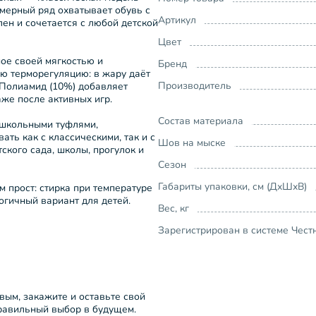
змерный ряд охватывает обувь с
Артикул
лен и сочетается с любой детской
Цвет
ное своей мягкостью и
Бренд
ю терморегуляцию: в жару даёт
Производитель
 Полиамид (10%) добавляет
аже после активных игр.
Состав материала
 школьными туфлями,
ть как с классическими, так и с
Шов на мыске
кого сада, школы, прогулок и
Сезон
Габариты упаковки, см (ДхШхВ)
м прост: стирка при температуре
огичный вариант для детей.
Вес, кг
Зарегистрирован в системе Чест
рвым, закажите и оставьте свой
правильный выбор в будущем.