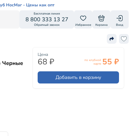
уб НосМаг - Цены как опт
Бесплатная линия
8 800 333 13 27
Обратный звонок
Избранное
Корзина
Вход
Цена
68 ₽
55 ₽
по клубной
e Черные
карте
Добавить в корзину