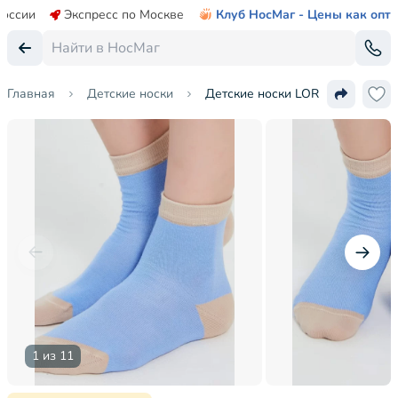
России
Экспресс по Москве
Клуб НосМаг - Цены как опт
Главная
Детские носки
Детские носки LORENZline
1 из 11