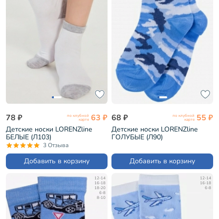
78 ₽
63 ₽
68 ₽
55 ₽
по клубной
по клубной
карте
карте
Детские носки LORENZline
Детские носки LORENZline
БЕЛЫЕ (Л103)
ГОЛУБЫЕ (Л90)
3 Отзыва
Добавить в корзину
Добавить в корзину
12-14
12-14
16-18
16-18
18-20
6-8
6-8
8-10