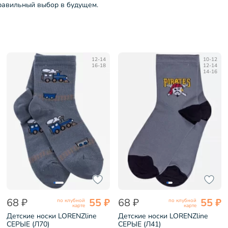
правильный выбор в будущем.
12-14
10-12
16-18
12-14
14-16
68 ₽
55 ₽
68 ₽
55 ₽
по клубной
по клубной
карте
карте
Детские носки LORENZline
Детские носки LORENZline
СЕРЫЕ (Л70)
СЕРЫЕ (Л41)