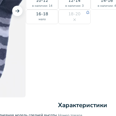
10-12
12-14
14-16
в наличии: 14
в наличии: 3
в наличии: 
16-18
18-20
мало
Характеристики
едневная модель средней высоты
Номер товара