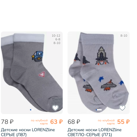
10-12
8-10
6-8
8-10
78 ₽
63 ₽
68 ₽
55 ₽
по клубной
по клубной
карте
карте
Детские носки LORENZline
Детские носки LORENZline
СЕРЫЕ (Л87)
СВЕТЛО-СЕРЫЕ (Л71)