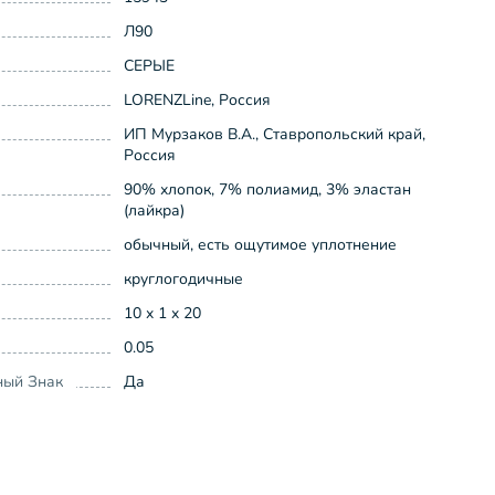
Л90
СЕРЫЕ
LORENZLine, Россия
ИП Мурзаков В.А., Ставропольский край,
Россия
90% хлопок, 7% полиамид, 3% эластан
(лайкра)
обычный, есть ощутимое уплотнение
круглогодичные
10 x 1 x 20
0.05
ный Знак
Да