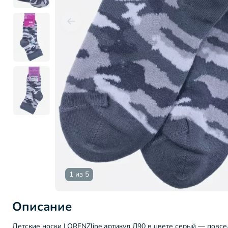
1 из 5
Описание
Детские носки LORENZline артикул Л90 в цвете серый — повс