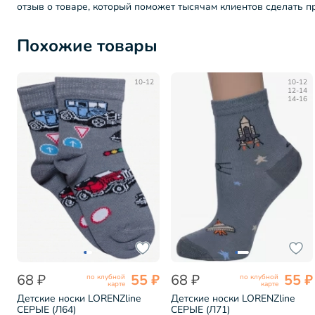
отзыв о товаре, который поможет тысячам клиентов сделать 
Похожие товары
10-12
10-12
12-14
14-16
68 ₽
55 ₽
68 ₽
55 ₽
по клубной
по клубной
карте
карте
Детские носки LORENZline
Детские носки LORENZline
СЕРЫЕ (Л64)
СЕРЫЕ (Л71)