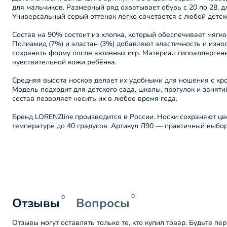
для мальчиков. Размерный ряд охватывает обувь с 20 по 28, дл
Универсальный серый оттенок легко сочетается с любой детск
Состав на 90% состоит из хлопка, который обеспечивает мягко
Полиамид (7%) и эластан (3%) добавляют эластичность и изно
сохранять форму после активных игр. Материал гипоаллергене
чувствительной кожи ребёнка.
Средняя высота носков делает их удобными для ношения с кро
Модель подходит для детского сада, школы, прогулок и занят
состав позволяет носить их в любое время года.
Бренд LORENZline производится в России. Носки сохраняют цв
температуре до 40 градусов. Артикул Л90 — практичный выбор
0
0
Отзывы
Вопросы
Отзывы могут оставлять только те, кто купил товар. Будьте пе