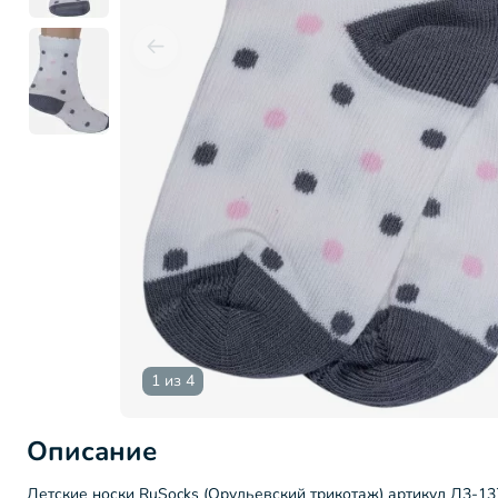
1 из 4
Описание
Детские носки RuSocks (Орудьевский трикотаж) артикул Д3-137