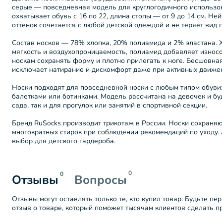
серые — повседневная модель для круглогодичного использо
охватывает обувь с 16 по 22, длина стопы — от 9 до 14 см. Н
оттенок сочетается с любой детской одеждой и не теряет вид п
Состав носков — 78% хлопка, 20% полиамида и 2% эластана. 
мягкость и воздухопроницаемость, полиамид добавляет износо
носкам сохранять форму и плотно прилегать к ноге. Бесшовна
исключает натирание и дискомфорт даже при активных движе
Носки подходят для повседневной носки с любым типом обуви:
балетками или ботинками. Модель рассчитана на девочек и буд
сада, так и для прогулок или занятий в спортивной секции.
Бренд RuSocks производит трикотаж в России. Носки сохраняю
многократных стирок при соблюдении рекомендаций по уходу.
выбор для детского гардероба.
0
0
Отзывы
Вопросы
Отзывы могут оставлять только те, кто купил товар. Будьте пе
отзыв о товаре, который поможет тысячам клиентов сделать 