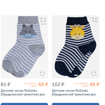
10-12
10-12
12-14
9-10
9-10
81 ₽
65 ₽
102 ₽
65 ₽
по клубной
по клубной
карте
карте
Детские носки RuSocks
Детские носки RuSocks
(Орудьевский трикотаж) рис.
(Орудьевский трикотаж) рис.
03, СЕРЫЕ (Д3-13788)
02, ТЕМНО-СИНИЕ (Д3-
13788)