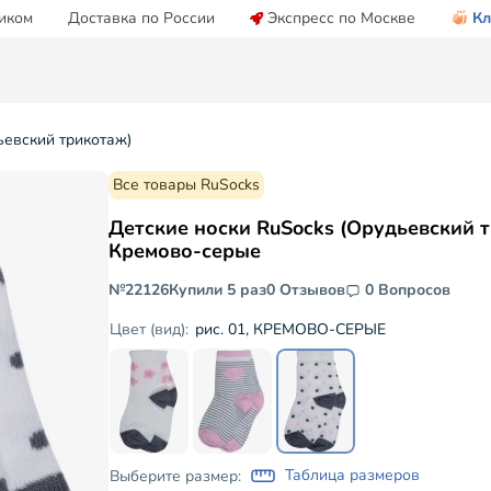
иком
Доставка по России
Экспресс по Москве
Кл
ьевский трикотаж)
Все товары RuSocks
Детские носки RuSocks (Орудьевский 
Кремово-серые
№22126
Купили 5 раз
0 Отзывов
0 Вопросов
рис. 01, КРЕМОВО-СЕРЫЕ
Цвет (вид):
Таблица размеров
Выберите размер: