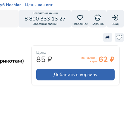
уб НосМаг - Цены как опт
Бесплатная линия
8 800 333 13 27
Обратный звонок
Избранное
Корзина
Вход
Цена
85 ₽
62 ₽
по клубной
трикотаж)
карте
Добавить в корзину