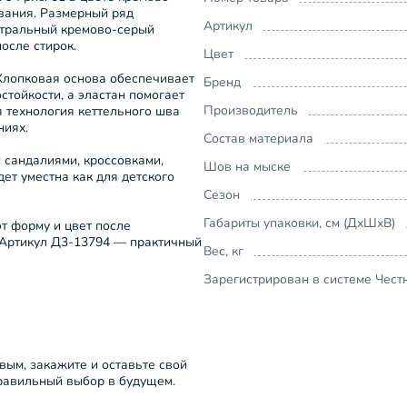
вания. Размерный ряд
Артикул
ейтральный кремово-серый
осле стирок.
Цвет
Хлопковая основа обеспечивает
Бренд
стойкости, а эластан помогает
Производитель
я технология кеттельного шва
ниях.
Состав материала
 сандалиями, кроссовками,
Шов на мыске
ет уместна как для детского
Сезон
Габариты упаковки, см (ДхШхВ)
т форму и цвет после
 Артикул Д3-13794 — практичный
Вес, кг
Зарегистрирован в системе Чест
рвым, закажите и оставьте свой
правильный выбор в будущем.