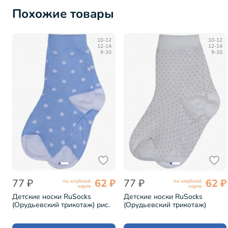
Похожие товары
10-12
10-12
12-14
12-14
9-10
9-10
77 ₽
62 ₽
77 ₽
62 ₽
по клубной
по клубной
карте
карте
Детские носки RuSocks
Детские носки RuSocks
(Орудьевский трикотаж) рис.
(Орудьевский трикотаж)
02, ГОЛУБЫЕ (Д3-13792М)
ЭКРЮ (Д3-13791)