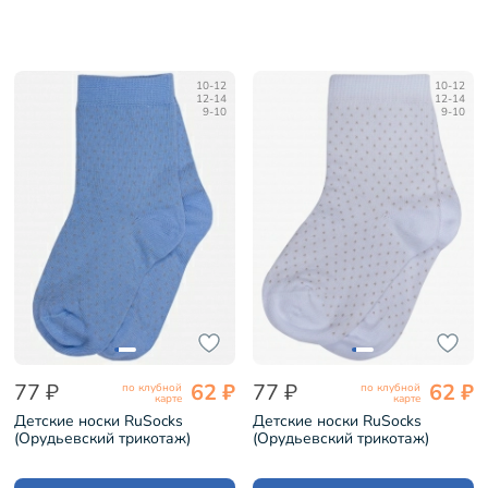
10-12
10-12
12-14
12-14
9-10
9-10
77 ₽
62 ₽
77 ₽
62 ₽
по клубной
по клубной
карте
карте
Детские носки RuSocks
Детские носки RuSocks
(Орудьевский трикотаж)
(Орудьевский трикотаж)
ГОЛУБЫЕ (Д3-13791)
БЕЛЫЕ (Д3-13791)