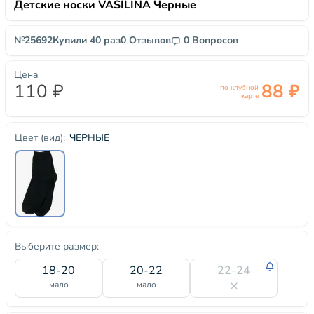
Детские носки VASILINA Черные
№25692
Купили 40 раз
0 Отзывов
0 Вопросов
Цена
110 ₽
88 ₽
по клубной
карте
ЧЕРНЫЕ
Цвет (вид):
Выберите размер:
18-20
20-22
22-24
мало
мало