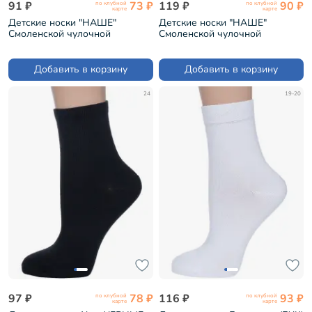
91 ₽
73 ₽
119 ₽
90 ₽
по клубной
по клубной
карте
карте
Детские носки "НАШЕ"
Детские носки "НАШЕ"
Смоленской чулочной
Смоленской чулочной
фабрики рис. 2, ЧЕРНЫЕ №1
фабрики рис. 1, ЧЕРНЫЕ №1
(222С4)
(222С50)
Добавить в корзину
Добавить в корзину
24
19-20
97 ₽
78 ₽
116 ₽
93 ₽
по клубной
по клубной
карте
карте