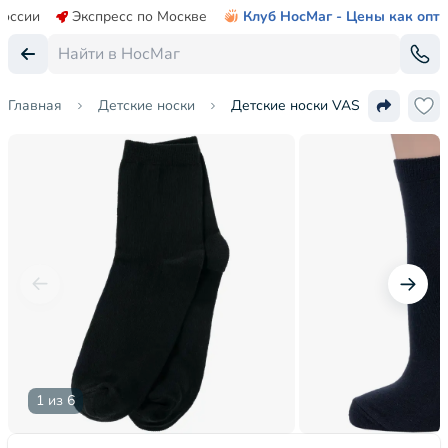
России
Экспресс по Москве
Клуб НосМаг - Цены как опт
Главная
Детские носки
Детские носки VASILINA
1 из 6