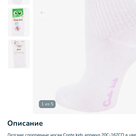
1 из 5
Описание
Детские спортивные носки Conte kids артикул 20С-167СП в цве