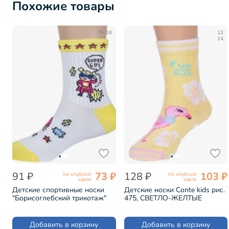
Похожие товары
16-18
12
14
91 ₽
73 ₽
128 ₽
103 ₽
по клубной
по клубной
карте
карте
Детские спортивные носки
Детские носки Conte kids рис.
"Борисоглебский трикотаж"
475, СВЕТЛО-ЖЕЛТЫЕ
БЕЛО-ЖЕЛТЫЕ (8С228)
(7С-54СП)
Добавить в корзину
Добавить в корзину