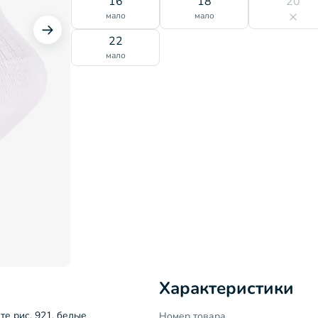
16
18
20
мало
мало
22
мало
Характеристики
те рис. 921, белые
Номер товара