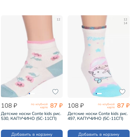
12
12
14
108 ₽
87 ₽
108 ₽
87 ₽
по клубной
по клубной
карте
карте
Детские носки Conte kids рис.
Детские носки Conte kids рис.
530, КАПУЧИНО (5С-11СП)
497, КАПУЧИНО (5С-11СП)
Добавить в корзину
Добавить в корзину