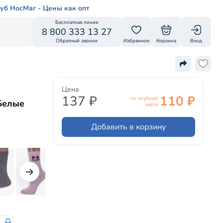
уб НосМаг - Цены как опт
Бесплатная линия
8 800 333 13 27
Обратный звонок
Избранное
Корзина
Вход
Цена
137 ₽
110 ₽
по клубной
 Белые
карте
Добавить в корзину