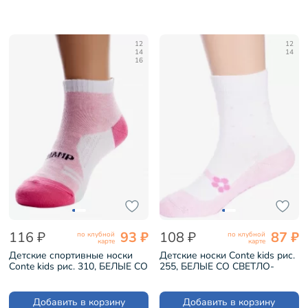
12
12
14
14
16
116 ₽
93 ₽
108 ₽
87 ₽
по клубной
по клубной
карте
карте
Детские спортивные носки
Детские носки Conte kids рис.
Conte kids рис. 310, БЕЛЫЕ СО
255, БЕЛЫЕ СО СВЕТЛО-
СВЕТЛО-РОЗОВЫМ
РОЗОВЫМ (5С-11СП)
(7С-97СП)
Добавить в корзину
Добавить в корзину