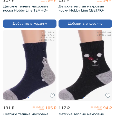
117 ₽
94 ₽
117 ₽
94 ₽
карте
карте
Детские теплые махровые
Детские теплые махровые
носки Hobby Line ТЕМНО-
носки Hobby Line СВЕТЛО-
СЕРЫЕ (Ндад7622-5)
КОРИЧНЕВЫЕ (Ндад7622-5)
Добавить в корзину
Добавить в корзину
р.16 (3-5 лет)
р.16 (3-5 лет)
р.18 (6-7 лет)
р.18 (6-7 лет)
р.20 (8-10 лет)
р.22 (10-12 лет)
131 ₽
105 ₽
117 ₽
94 ₽
по клубной
по клубной
карте
карте
Детские теплые махровые
Детские теплые махровые