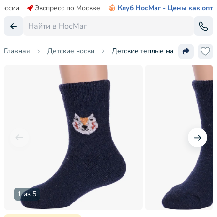
России
Экспресс по Москве
Клуб НосМаг - Цены как опт
Главная
Детские носки
Детские теплые махровые носки
1 из 5