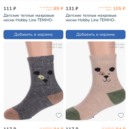
111 ₽
89 ₽
131 ₽
105 ₽
по клубной
по клубной
карте
карте
Детские теплые махровые
Детские теплые махровые
носки Hobby Line ТЕМНО-
носки Hobby Line ТЕМНО-
СИНИЕ (Ндад7618-02)
ДЖИНСОВЫЕ (Ндад7621-06)
Добавить в корзину
Добавить в корзину
р.16 (3-5 лет)
р.16 (3-5 лет)
р.18 (6-7 лет)
р.18 (6-7 лет)
по клубной
по клубной