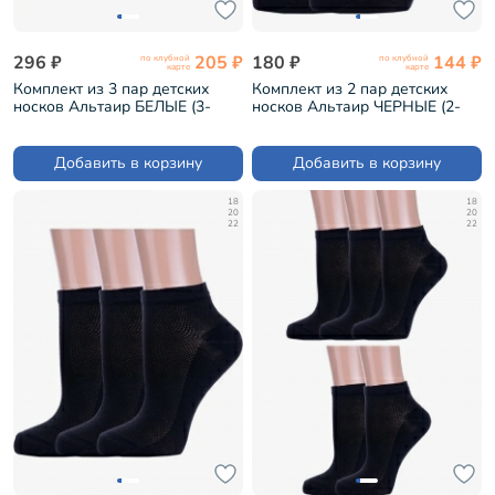
296 ₽
205 ₽
180 ₽
144 ₽
по клубной
по клубной
карте
карте
Комплект из 3 пар детских
Комплект из 2 пар детских
носков Альтаир БЕЛЫЕ (3-
носков Альтаир ЧЕРНЫЕ (2-
Д82)
Д82)
Добавить в корзину
Добавить в корзину
18
18
20
20
22
22