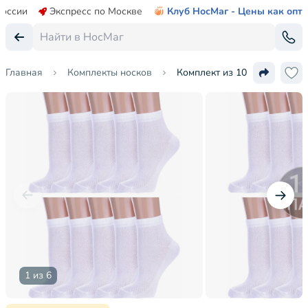
России
Экспресс по Москве
Клуб НосМаг - Цены как опт
Главная
Комплекты носков
Комплект из 10 пар детских
1 из 6