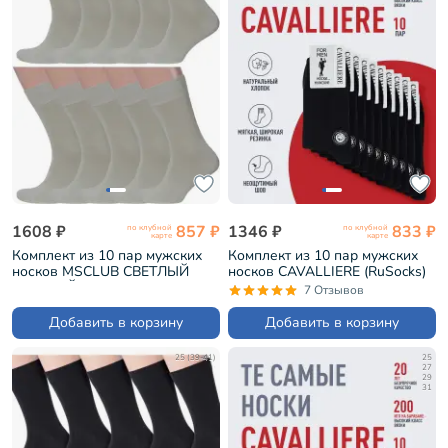
1608 ₽
857 ₽
1346 ₽
833 ₽
по клубной
по клубной
карте
карте
Комплект из 10 пар мужских
Комплект из 10 пар мужских
носков MSCLUB СВЕТЛЫЙ
носков CAVALLIERE (RuSocks)
ШАЛФЕЙ (10-ПН-01Э)
ЧЕРНЫЕ (С-330/1-10)
7 Отзывов
Добавить в корзину
Добавить в корзину
25 (39-41)
25
27
29
31