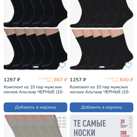
1297 ₽
867 ₽
1257 ₽
840 ₽
по клубной
по клубной
карте
карте
Комплект из 10 пар мужских
Комплект из 10 пар мужских
носков Альтаир ЧЕРНЫЕ (10-
носков Альтаир ЧЕРНЫЕ (10-
А206)
H226)
Добавить в корзину
Добавить в корзину
25 (38-40)
25
27 (41-43)
27
29 (44-46)
29
31 (46-47)
31