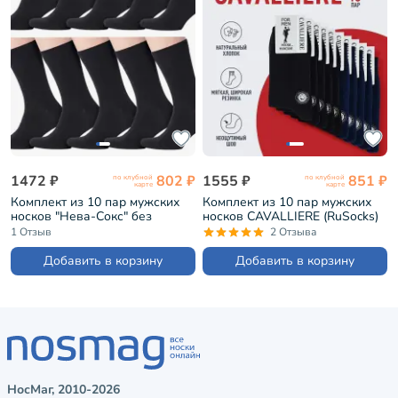
1472 ₽
802 ₽
1555 ₽
851 ₽
по клубной
по клубной
карте
карте
Комплект из 10 пар мужских
Комплект из 10 пар мужских
носков "Нева-Сокс" без
носков CAVALLIERE (RuSocks)
фабричных этикеток ЧЕРНЫЕ
микс 2 (С-330/1-10)
1 Отзыв
2 Отзыва
(10В-121)
Добавить в корзину
Добавить в корзину
НосМаг, 2010-2026