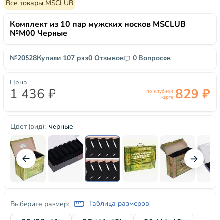
Все товары MSCLUB
Комплект из 10 пар мужских носков MSCLUB
№М00 Черные
№20528
Купили 107 раз
0 Отзывов
0 Вопросов
Цена
1 436 ₽
829 ₽
по клубной
карте
черные
Цвет (вид):
Таблица размеров
Выберите размер: