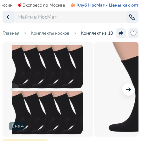
России
Экспресс по Москве
Клуб НосМаг - Цены как опт
Главная
Комплекты носков
Комплект из 10 пар мужск
1 из 4