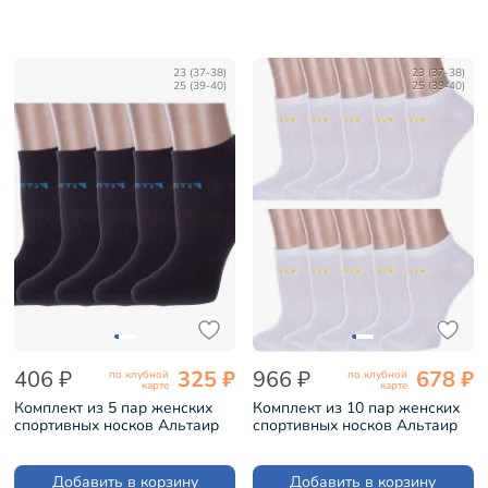
23 (37-38)
23 (37-38)
25 (39-40)
25 (39-40)
406 ₽
325 ₽
966 ₽
678 ₽
по клубной
по клубной
карте
карте
Комплект из 5 пар женских
Комплект из 10 пар женских
спортивных носков Альтаир
спортивных носков Альтаир
ЧЕРНЫЕ (5-А217)
БЕЛЫЕ (10-А217)
Добавить в корзину
Добавить в корзину