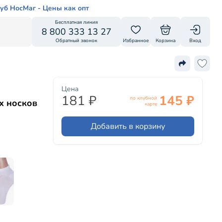
уб НосМаг - Цены как опт
Бесплатная линия
8 800 333 13 27
Обратный звонок
Избранное
Корзина
Вход
Цена
181 ₽
145 ₽
по клубной
х носков
карте
Добавить в корзину