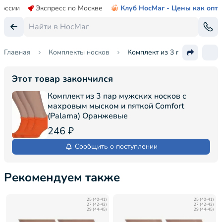
России
Экспресс по Москве
Клуб НосМаг - Цены как опт
Главная
Комплекты носков
Комплект из 3 пар мужских 
Этот товар закончился
Комплект из 3 пар мужских носков с
махровым мыском и пяткой Comfort
(Palama) Оранжевые
246 ₽
Сообщить о поступлении
Рекомендуем также
25 (40-41)
25 (40-41)
27 (42-43)
27 (42-43)
29 (44-45)
29 (44-45)