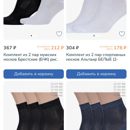
367 ₽
212 ₽
304 ₽
178 ₽
по клубной
по клубной
карте
карте
Комплект из 2 пар мужских
Комплект из 2 пар спортивных
носков Брестские (БЧК) рис.
носков Альтаир БЕЛЫЕ (2-
007, микс 4 (2-14С2313)
С192)
Добавить в корзину
Добавить в корзину
23 (37-38)
23 (37-38)
25 (39-40)
25 (39-40)
27 (41-42)
27 (41-42)
29 (43-44)
29 (43-44)
31 (45-46)
31 (45-46)