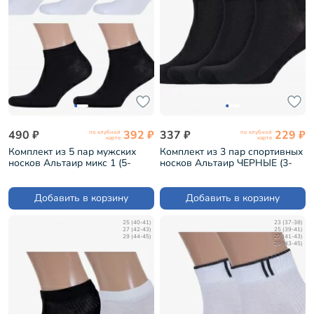
490 ₽
392 ₽
337 ₽
229 ₽
по клубной
по клубной
карте
карте
Комплект из 5 пар мужских
Комплект из 3 пар спортивных
носков Альтаир микс 1 (5-
носков Альтаир ЧЕРНЫЕ (3-
А202)
С192)
Добавить в корзину
Добавить в корзину
25 (40-41)
23 (37-38)
27 (42-43)
25 (39-41)
29 (44-45)
27 (41-43)
29 (43-45)