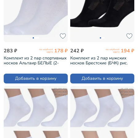
283 ₽
178 ₽
242 ₽
194 ₽
по клубной
по клубной
карте
карте
Комплект из 2 пар спортивных
Комплект из 2 пар мужских
носков Альтаир БЕЛЫЕ (2-
носков Брестские (БЧК) рис.
С192)
007, ЧЕРНЫЕ (2-14С2313)
Добавить в корзину
Добавить в корзину
25 (39-41)
25 (39-41)
27 (41-43)
27 (41-43)
29 (43-45)
29 (43-45)