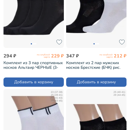
294 ₽
229 ₽
347 ₽
212 ₽
по клубной
по клубной
карте
карте
Комплект из 3 пар спортивных
Комплект из 2 пар мужских
носков Альтаир ЧЕРНЫЕ (3-
носков Брестские (БЧК) рис.
С192)
007, микс 4 (2-14С2313)
Добавить в корзину
Добавить в корзину
23 (37-38)
25 (40-41)
25 (39-41)
29 (44-45)
27 (41-43)
29 (43-45)