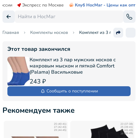
России
Экспресс по Москве
Клуб НосМаг - Цены как опт
Главная
Комплекты носков
Комплект из 3 пар мужских 
Этот товар закончился
Комплект из 3 пар мужских носков с
махровым мыском и пяткой Comfort
(Palama) Васильковые
243 ₽
Сообщить о поступлении
Рекомендуем также
25 (40-41)
23 (37-38)
27 (42-43)
25 (39-41)
29 (44-45)
27 (41-43)
29 (43-45)