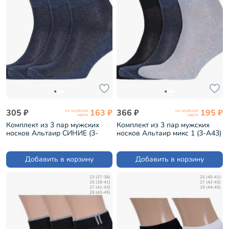
305 ₽
163 ₽
366 ₽
195 ₽
по клубной
по клубной
карте
карте
Комплект из 3 пар мужских
Комплект из 3 пар мужских
носков Альтаир СИНИЕ (3-
носков Альтаир микс 1 (3-А43)
А43)
Добавить в корзину
Добавить в корзину
23 (37-38)
25 (40-41)
25 (39-41)
27 (42-43)
27 (41-43)
29 (44-45)
29 (43-45)