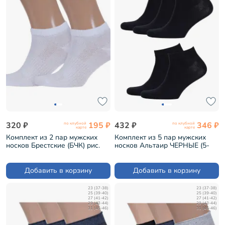
320 ₽
195 ₽
432 ₽
346 ₽
по клубной
по клубной
карте
карте
Комплект из 2 пар мужских
Комплект из 5 пар мужских
носков Брестские (БЧК) рис.
носков Альтаир ЧЕРНЫЕ (5-
007, БЕЛЫЕ (2-14С2313)
А202)
Добавить в корзину
Добавить в корзину
23 (37-38)
23 (37-38)
25 (39-40)
25 (39-40)
27 (41-42)
27 (41-42)
29 (43-44)
29 (43-44)
31 (45-46)
31 (45-46)