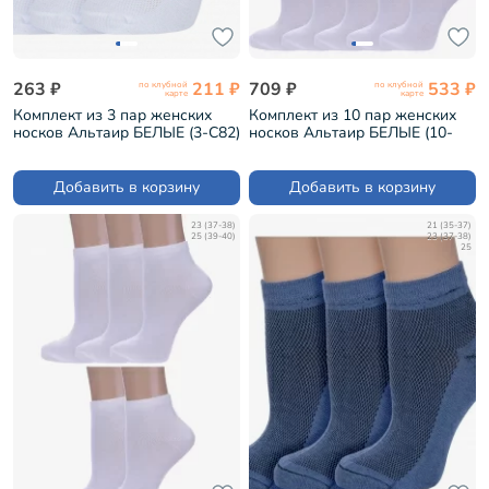
263 ₽
211 ₽
709 ₽
533 ₽
по клубной
по клубной
карте
карте
Комплект из 3 пар женских
Комплект из 10 пар женских
носков Альтаир БЕЛЫЕ (3-С82)
носков Альтаир БЕЛЫЕ (10-
А61)
Добавить в корзину
Добавить в корзину
23 (37-38)
21 (35-37)
25 (39-40)
23 (37-38)
25