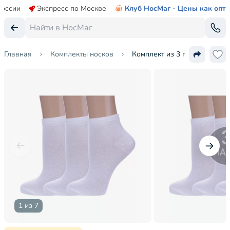
России
Экспресс по Москве
Клуб НосМаг - Цены как опт
Главная
Комплекты носков
Комплект из 3 пар женских 
1 из 7