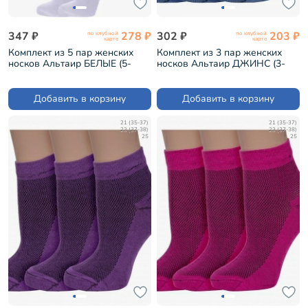
347 ₽
278 ₽
302 ₽
203 ₽
по клубной
по клубной
карте
карте
Комплект из 5 пар женских
Комплект из 3 пар женских
носков Альтаир БЕЛЫЕ (5-
носков Альтаир ДЖИНС (3-
А61)
С82)
Добавить в корзину
Добавить в корзину
21 (35-37)
21 (35-37)
23 (37-38)
23 (37-38)
25
25