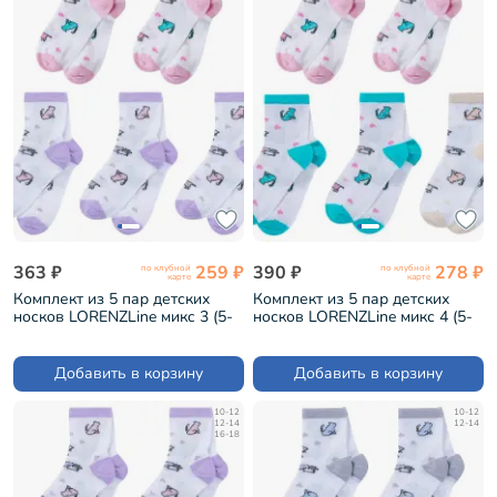
363 ₽
259 ₽
390 ₽
278 ₽
по клубной
по клубной
карте
карте
Комплект из 5 пар детских
Комплект из 5 пар детских
носков LORENZLine микс 3 (5-
носков LORENZLine микс 4 (5-
Л98)
Л98)
Добавить в корзину
Добавить в корзину
10-12
10-12
12-14
12-14
16-18