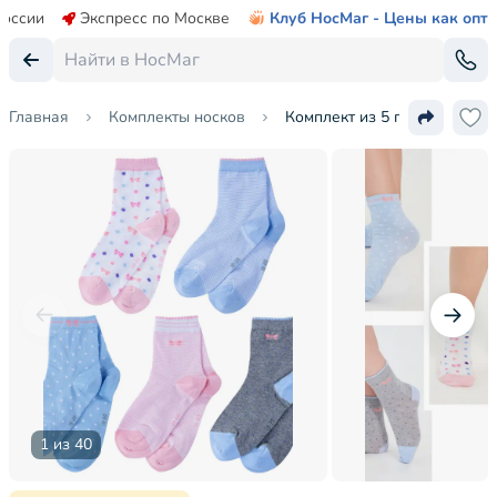
России
Экспресс по Москве
Клуб НосМаг - Цены как опт
Главная
Комплекты носков
Комплект из 5 пар детских 
1 из 40