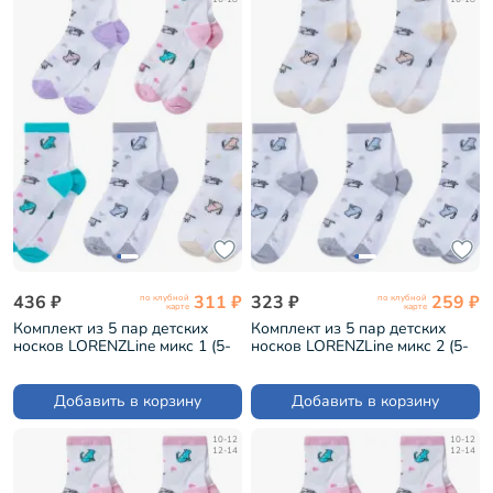
436 ₽
311 ₽
323 ₽
259 ₽
по клубной
по клубной
карте
карте
Комплект из 5 пар детских
Комплект из 5 пар детских
носков LORENZLine микс 1 (5-
носков LORENZLine микс 2 (5-
Л98)
Л98)
Добавить в корзину
Добавить в корзину
10-12
10-12
12-14
12-14