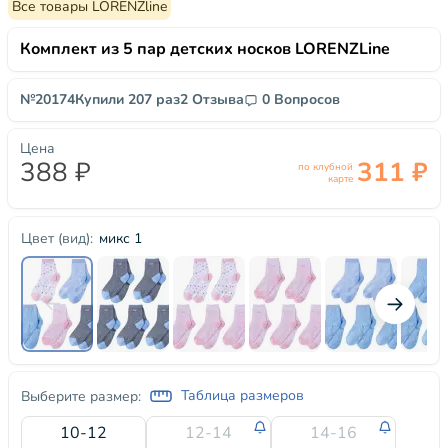
Все товары LORENZline
Комплект из 5 пар детских носков LORENZLine
№20174
Купили 207 раз
2 Отзыва
0 Вопросов
Цена
388 ₽
311 ₽
по клубной
карте
микс 1
Цвет (вид):
Таблица размеров
Выберите размер:
10-12
12-14
14-16