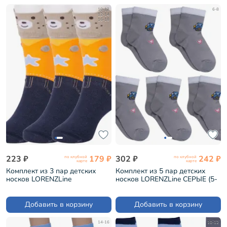
10-12
6-8
12-14
16-18
223 ₽
179 ₽
302 ₽
242 ₽
по клубной
по клубной
карте
карте
Комплект из 3 пар детских
Комплект из 5 пар детских
носков LORENZLine
носков LORENZLine СЕРЫЕ (5-
МУЛЬТИКОЛОР (3-Л11)
Л87)
Добавить в корзину
Добавить в корзину
14-16
10-12