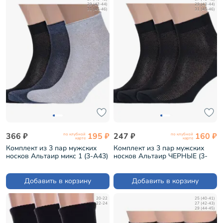
29 (43-44)
29 (43-44)
31 (45-46)
31 (45-46)
366 ₽
195 ₽
247 ₽
160 ₽
по клубной
по клубной
карте
карте
Комплект из 3 пар мужских
Комплект из 3 пар мужских
носков Альтаир микс 1 (3-А43)
носков Альтаир ЧЕРНЫЕ (3-
А43)
Добавить в корзину
Добавить в корзину
20-22
25 (40-41)
22-24
27 (42-43)
29 (44-45)