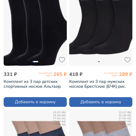
331 ₽
265 ₽
418 ₽
289 ₽
по клубной
по клубной
карте
карте
Комплект из 3 пар детских
Комплект из 3 пар мужских
спортивных носков Альтаир
носков Брестские (БЧК) рис.
ЧЕРНЫЕ (3-М31)
000, ЧЕРНЫЕ (3-14С2124)
Добавить в корзину
Добавить в корзину
23 (37-38)
23 (37-38)
25 (39-40)
25 (39-40)
27 (41-42)
27 (41-42)
29 (43-44)
29 (43-44)
31 (45-46)
31 (45-46)