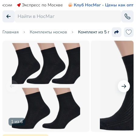
России
Экспресс по Москве
Клуб НосМаг - Цены как опт
Главная
Комплекты носков
Комплект из 5 пар мужских 
1 из 6