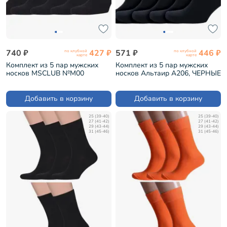
740 ₽
427 ₽
571 ₽
446 ₽
по клубной
по клубной
карте
карте
Комплект из 5 пар мужских
Комплект из 5 пар мужских
носков MSCLUB №М00
носков Альтаир А206, ЧЕРНЫЕ
ЧЕРНЫЕ (5-МС-ПН-01)
(5-АМН)
Добавить в корзину
Добавить в корзину
25 (39-40)
25 (39-40)
27 (41-42)
27 (41-42)
29 (43-44)
29 (43-44)
31 (45-46)
31 (45-46)