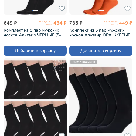
649 ₽
434 ₽
735 ₽
449 ₽
по клубной
по клубной
карте
карте
Комплект из 5 пар мужских
Комплект из 5 пар мужских
носков Альтаир ЧЕРНЫЕ (5-
носков Альтаир ОРАНЖЕВЫЕ
H226)
(5-H226)
Добавить в корзину
Добавить в корзину
25 (38-40)
Нет в наличии
27 (41-43)
29 (44-46)
31 (46-47)