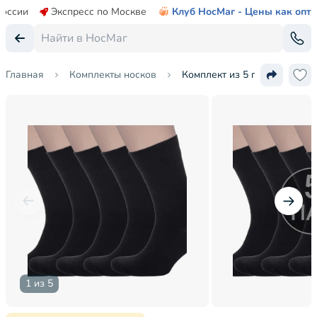
России
Экспресс по Москве
Клуб НосМаг - Цены как опт
Главная
Комплекты носков
Комплект из 5 пар мужских н
1 из 5