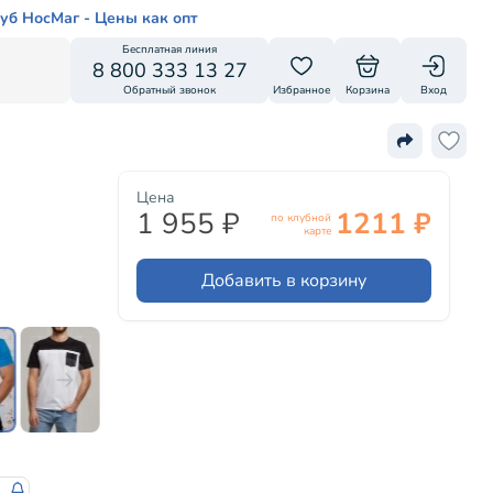
уб НосМаг - Цены как опт
Бесплатная линия
8 800 333 13 27
Обратный звонок
Избранное
Корзина
Вход
Цена
1 955 ₽
1211 ₽
по клубной
карте
Добавить в корзину