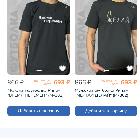
52
52
54
54
866 ₽
693 ₽
866 ₽
693 ₽
по клубной
по клубной
карте
карте
Мужская футболка Рина+
Мужская футболка Рина+
"ВРЕМЯ ПЕРЕМЕН" (М-302)
"МЕЧТАЙ ДЕЛАЙ" (М-302)
Добавить в корзину
Добавить в корзину