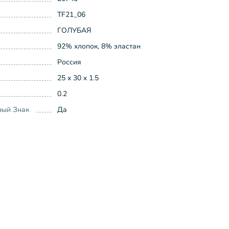
TF21_06
ГОЛУБАЯ
92% хлопок, 8% эластан
Россия
25 x 30 x 1.5
0.2
ный Знак
Да