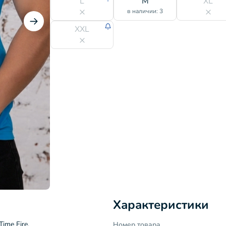
L
M
XL
в наличии: 3
XXL
Характеристики
ime Fire.
Номер товара