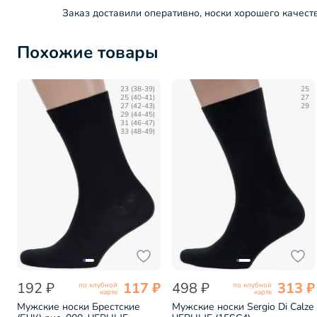
Заказ доставили оперативно, носки хорошего качеств
Похожие товары
23 (38-39)
25
25 (40-41)
27
27 (42-43)
29
29 (44-45)
31 (46-47)
33 (48-49)
192 ₽
117 ₽
498 ₽
313 ₽
по клубной
по клубной
карте
карте
Мужские носки Брестские
Мужские носки Sergio Di Calze