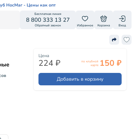
уб НосМаг - Цены как опт
Бесплатная линия
8 800 333 13 27
Обратный звонок
Избранное
Корзина
Вход
Цена
224 ₽
150 ₽
по клубной
ные
карте
сов
Добавить в корзину