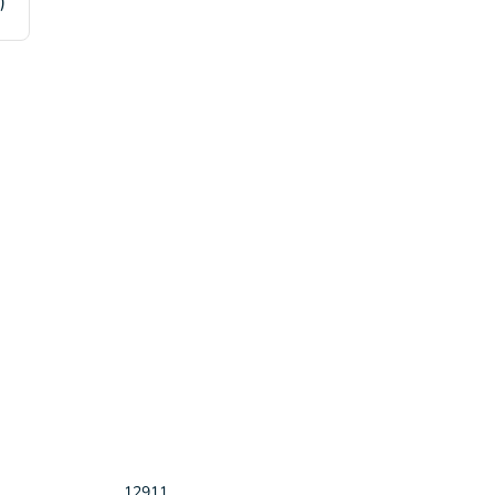
)
5
12911