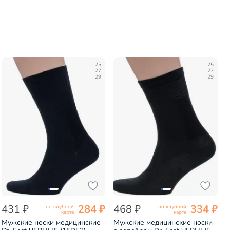
25
25
27
27
29
29
431 ₽
284 ₽
468 ₽
334 ₽
по клубной
по клубной
карте
карте
Мужские носки медицинские
Мужские медицинские носки