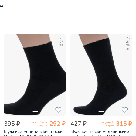
а !
25
25
27
27
29
29
31
395 ₽
292 ₽
427 ₽
315 ₽
по клубной
по клубной
карте
карте
Мужские медицинские носки
Мужские носки медицинские