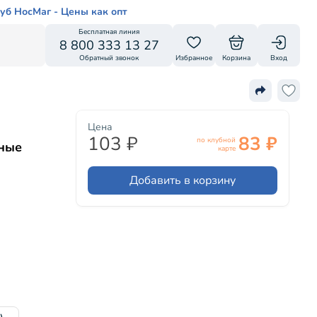
уб НосМаг - Цены как опт
Бесплатная линия
8 800 333 13 27
Обратный звонок
Избранное
Корзина
Вход
Цена
103 ₽
83 ₽
по клубной
рные
карте
Добавить в корзину