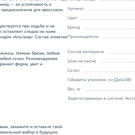
амид — за устойчивость к
Артикул
 предназначена для кроссовок,
Цвет
вствуется при ходьбе и не
Бренд
е оставляет следов на коже.
Производитель
ендом «Альтаир». Состав этикетки
Состав материала
джинсы, тёмные брюки, любые
 любой сезон. Рекомендуемая
Шов на мыске
храняет форму, цвет и
Сезон
Габариты упаковки, см (ДхШхВ)
Вес, кг
Зарегистрирован в системе Чест
рвым, закажите и оставьте свой
правильный выбор в будущем.