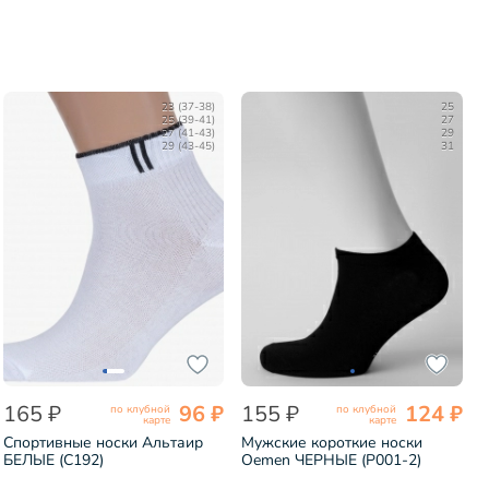
23 (37-38)
25
25 (39-41)
27
27 (41-43)
29
29 (43-45)
31
165 ₽
96 ₽
155 ₽
124 ₽
по клубной
по клубной
карте
карте
Спортивные носки Альтаир
Мужские короткие носки
БЕЛЫЕ (С192)
Oemen ЧЕРНЫЕ (P001-2)