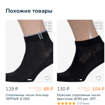
Похожие товары
23 (37-38)
25 (40-41)
25 (39-41)
27 (42-43)
27 (41-43)
29 (44-45)
29 (43-45)
129 ₽
88 ₽
130 ₽
104 ₽
по клубной
по клубной
карте
карте
Спортивные носки Альтаир
Мужские спортивные носки
ЧЕРНЫЕ (С192)
Брестские (БЧК) рис. 007,
ЧЕРНЫЕ (14С2313)
3 Отзыва