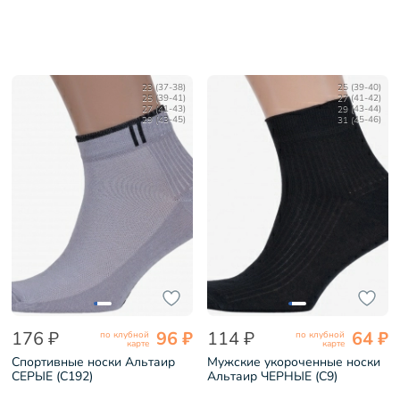
23 (37-38)
25 (39-40)
25 (39-41)
27 (41-42)
27 (41-43)
29 (43-44)
29 (43-45)
31 (45-46)
176 ₽
96 ₽
114 ₽
64 ₽
по клубной
по клубной
карте
карте
Спортивные носки Альтаир
Мужские укороченные носки
СЕРЫЕ (С192)
Альтаир ЧЕРНЫЕ (С9)