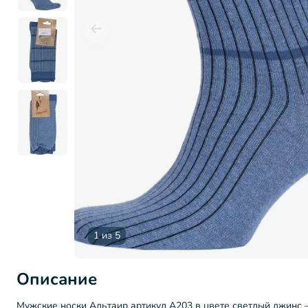
1 из 5
Описание
Мужские носки Альтаир артикул А203 в цвете светлый джинс