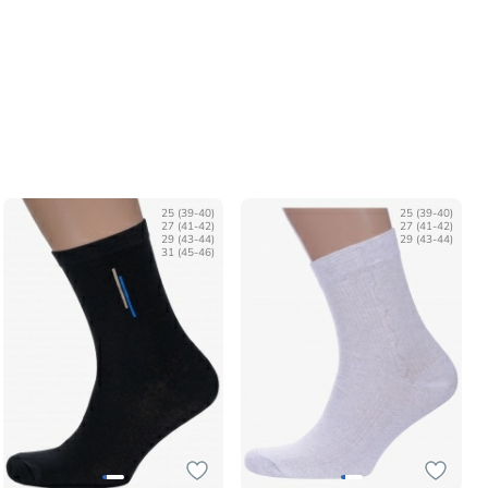
25 (39-40)
25 (39-40)
27 (41-42)
27 (41-42)
29 (43-44)
29 (43-44)
31 (45-46)