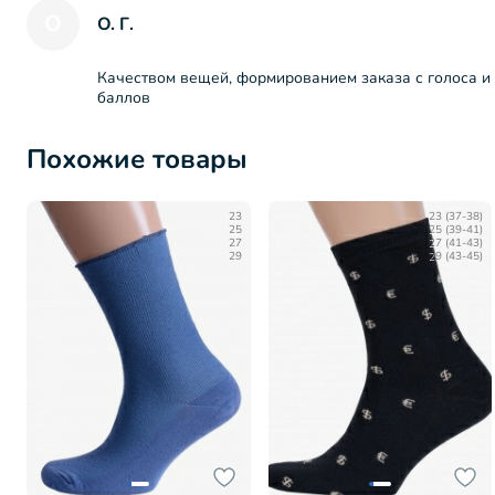
О
О. Г.
Качеством вещей, формированием заказа с голоса и 
баллов
Похожие товары
23
23 (37-38)
25
25 (39-41)
27
27 (41-43)
29
29 (43-45)