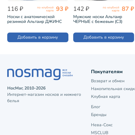
116 ₽
93 ₽
142 ₽
87 ₽
по клубной
по клубной
карте
карте
Носки с анатомической
Мужские носки Альтаир
резинкой Альтаир ДЖИНС
ЧЕРНЫЕ с бежевым (С3)
(С198)
Добавить в корзину
Добавить в корзину
Покупателям
Возврат и обмен
НосМаг, 2010-2026
Накопительная скидк
Интернет-магазин носков и нижнего
Клубная карта
белья
Блог
Бренды
Нева-Сокс
MSCLUB