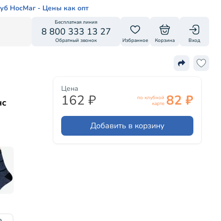
уб НосМаг - Цены как опт
Бесплатная линия
8 800 333 13 27
Обратный звонок
Избранное
Корзина
Вход
Цена
162 ₽
82 ₽
по клубной
нс
карте
Добавить в корзину