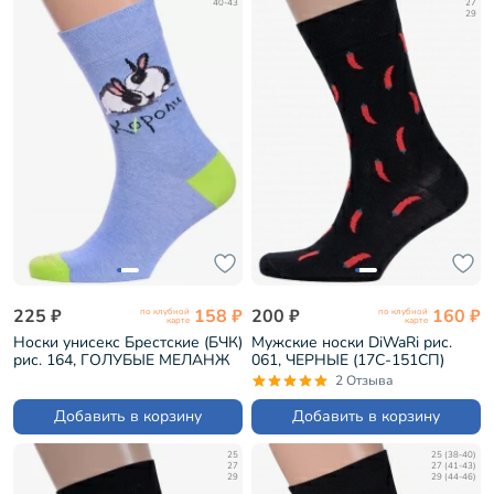
40-43
27
29
225 ₽
158 ₽
200 ₽
160 ₽
по клубной
по клубной
карте
карте
Носки унисекс Брестские (БЧК)
Мужские носки DiWaRi рис.
рис. 164, ГОЛУБЫЕ МЕЛАНЖ
061, ЧЕРНЫЕ (17С-151СП)
(21С4200)
2 Отзыва
Добавить в корзину
Добавить в корзину
25
25 (38-40)
27
27 (41-43)
29
29 (44-46)