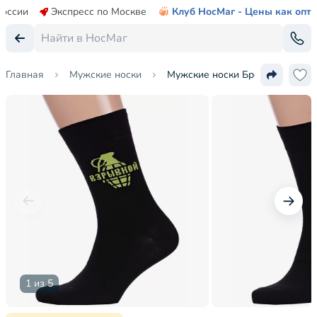
России
Экспресс по Москве
Клуб НосМаг - Цены как опт
Главная
Мужские носки
Мужские носки Брестские (БЧК
1 из 5