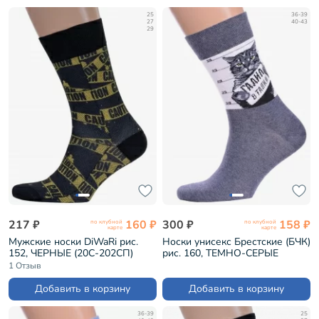
25
36-39
27
40-43
29
217 ₽
160 ₽
300 ₽
158 ₽
по клубной
по клубной
карте
карте
Мужские носки DiWaRi рис.
Носки унисекс Брестские (БЧК)
152, ЧЕРНЫЕ (20С-202СП)
рис. 160, ТЕМНО-СЕРЫЕ
МЕЛАНЖ (21С4200)
1 Отзыв
Добавить в корзину
Добавить в корзину
36-39
25