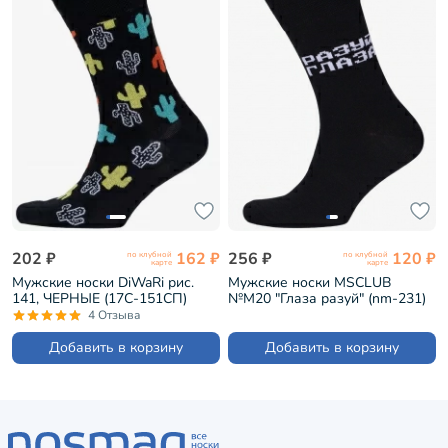
202 ₽
162 ₽
256 ₽
120 ₽
по клубной
по клубной
карте
карте
Мужские носки DiWaRi рис.
Мужские носки MSCLUB
141, ЧЕРНЫЕ (17С-151СП)
№М20 "Глаза разуй" (nm-231)
4 Отзыва
Добавить в корзину
Добавить в корзину