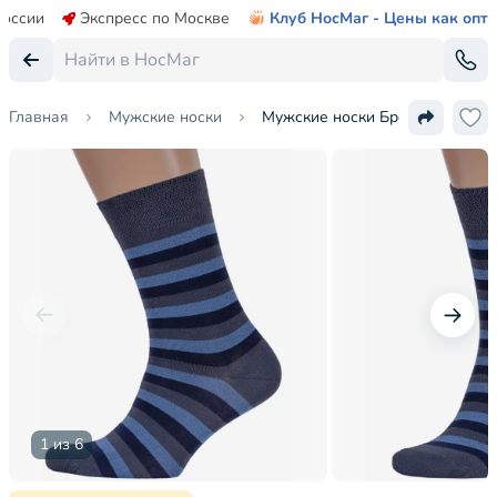
России
Экспресс по Москве
Клуб НосМаг - Цены как опт
Главная
Мужские носки
Мужские носки Брестские (БЧК
1 из 6