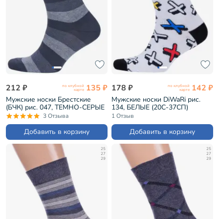
212 ₽
135 ₽
178 ₽
142 ₽
по клубной
по клубной
карте
карте
Мужские носки Брестские
Мужские носки DiWaRi рис.
(БЧК) рис. 047, ТЕМНО-СЕРЫЕ
134, БЕЛЫЕ (20С-37СП)
(15С2125)
3 Отзыва
1 Отзыв
Добавить в корзину
Добавить в корзину
25
25
27
27
29
29