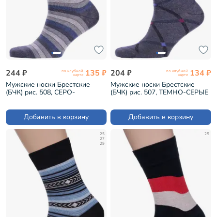
244 ₽
135 ₽
204 ₽
134 ₽
по клубной
по клубной
карте
карте
Мужские носки Брестские
Мужские носки Брестские
(БЧК) рис. 508, СЕРО-
(БЧК) рис. 507, ТЕМНО-СЕРЫЕ
ДЖИНСОВЫЕ МЕЛАНЖ
МЕЛАНЖ (15с2125)
(15с2125)
Добавить в корзину
Добавить в корзину
25
25
27
29