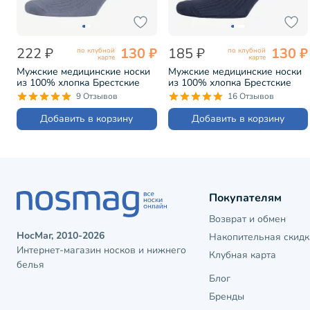
222 ₽
130 ₽
185 ₽
130 ₽
по клубной
по клубной
карте
карте
Мужские медицинские носки
Мужские медицинские носки
из 100% хлопка Брестские
из 100% хлопка Брестские
(БЧК) рис. 009, СВЕТЛО-
(БЧК) рис. 009, ТЕМНО-СЕРЫЕ
9 Отзывов
16 Отзывов
СЕРЫЕ (14С2221)
(14С2221)
Добавить в корзину
Добавить в корзину
Покупателям
Возврат и обмен
НосМаг, 2010-2026
Накопительная скидк
Интернет-магазин носков и нижнего
Клубная карта
белья
Блог
Бренды