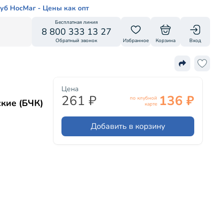
уб НосМаг - Цены как опт
Бесплатная линия
8 800 333 13 27
Обратный звонок
Избранное
Корзина
Вход
Цена
261 ₽
136 ₽
по клубной
кие (БЧК)
карте
Добавить в корзину