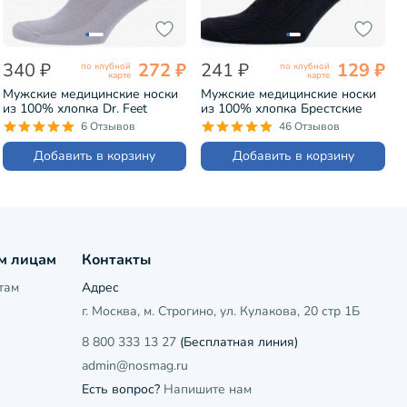
340 ₽
272 ₽
241 ₽
129 ₽
по клубной
по клубной
карте
карте
Мужские медицинские носки
Мужские медицинские носки
из 100% хлопка Dr. Feet
из 100% хлопка Брестские
СВЕТЛО-СЕРЫЕ (15DF2)
(БЧК) рис. 009, ЧЕРНЫЕ
6 Отзывов
46 Отзывов
(14С2221)
Добавить в корзину
Добавить в корзину
м лицам
Контакты
там
Адрес
г. Москва, м. Строгино, ул. Кулакова, 20 стр 1Б
8 800 333 13 27
(Бесплатная линия)
admin@nosmag.ru
Есть вопрос?
Напишите нам