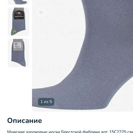
1 из 5
Описание
Мужские хлопковые носки Брестской фабрики арт. 15С2225 св