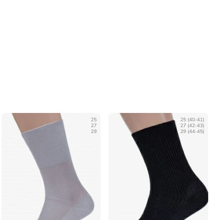
25
25 (40-41)
27
27 (42-43)
29
29 (44-45)