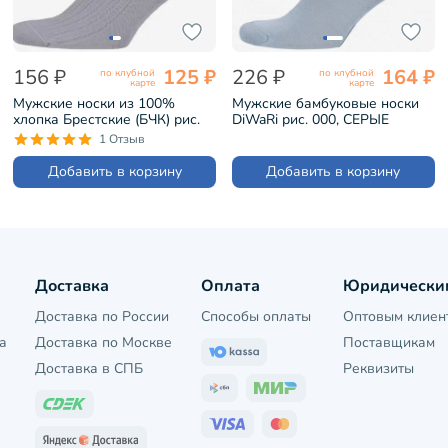
156 ₽
125 ₽
226 ₽
164 ₽
по клубной
по клубной
карте
карте
Мужские носки из 100%
Мужские бамбуковые носки
хлопка Брестские (БЧК) рис.
DiWaRi рис. 000, СЕРЫЕ
055, СВЕТЛО-СЕРЫЕ
(7С-94СП)
1 Отзыв
(14С2220)
Добавить в корзину
Добавить в корзину
Доставка
Оплата
Юридически
Доставка по России
Способы оплаты
Оптовым клиен
а
Доставка по Москве
Поставщикам
Доставка в СПБ
Реквизиты