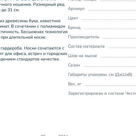
ичного ношения. Размерный ряд
Артикул
 до 31 см.
Цвет
из древесины бука, известное
мат. В сочетании с полиамидом
Бренд
стичность. Бесшовная технология
Производитель
при длительной носке.
Состав материала
гардероба. Носки сочетаются с
т для офиса, встреч и городских
Шов на мыске
дением стандартов качества.
Сезон
Габариты упаковки, см (ДхШхВ)
Вес, кг
Зарегистрирован в системе Чест