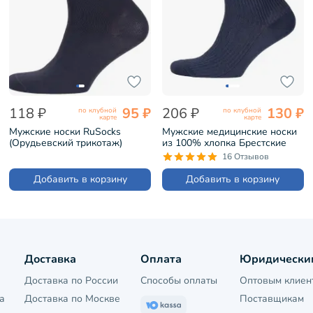
118 ₽
95 ₽
206 ₽
130 ₽
по клубной
по клубной
карте
карте
Мужские носки RuSocks
Мужские медицинские носки
(Орудьевский трикотаж)
из 100% хлопка Брестские
ТЕМНО-СЕРЫЕ (М-218)
(БЧК) рис. 009, ТЕМНО-СЕРЫЕ
16 Отзывов
(14С2221)
Добавить в корзину
Добавить в корзину
Доставка
Оплата
Юридически
Доставка по России
Способы оплаты
Оптовым клиен
а
Доставка по Москве
Поставщикам