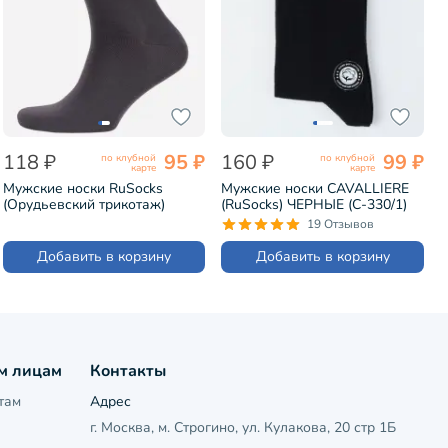
118 ₽
95 ₽
160 ₽
99 ₽
по клубной
по клубной
карте
карте
Мужские носки RuSocks
Мужские носки CAVALLIERE
(Орудьевский трикотаж)
(RuSocks) ЧЕРНЫЕ (С-330/1)
ТЕМНО-СЕРЫЕ (М-216)
19 Отзывов
Добавить в корзину
Добавить в корзину
м лицам
Контакты
там
Адрес
г. Москва, м. Строгино, ул. Кулакова, 20 стр 1Б