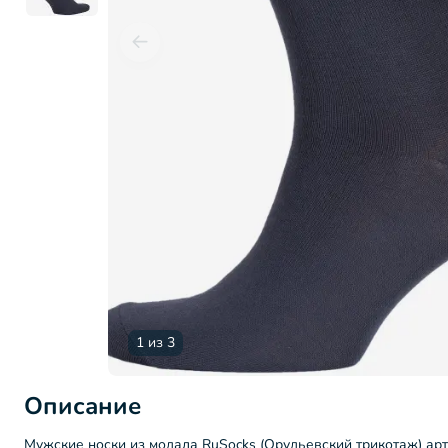
1 из 3
Описание
Мужские носки из модала RuSocks (Орудьевский трикотаж) арт