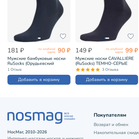
181 ₽
90 ₽
149 ₽
99 ₽
по клубной
по клубной
карте
карте
Мужские бамбуковые носки
Мужские носки CAVALLIERE
RuSocks (Орудьевский
(RuSocks) ТЕМНО-СЕРЫЕ
трикотаж) ТЕМНО-СЕРЫЕ
(С-330/1)
1 Отзыв
3 Отзыва
(М-370/1)
Добавить в корзину
Добавить в корзину
Покупателям
Возврат и обмен
НосМаг, 2010-2026
Накопительная скидк
Интернет-магазин носков и нижнего