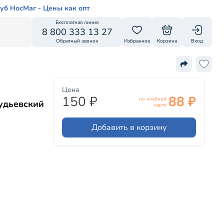
уб НосМаг - Цены как опт
Бесплатная линия
8 800 333 13 27
Обратный звонок
Избранное
Корзина
Вход
Цена
150 ₽
88 ₽
по клубной
удьевский
карте
Добавить в корзину