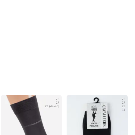
25
25
27
27
29 (44-45)
29
31