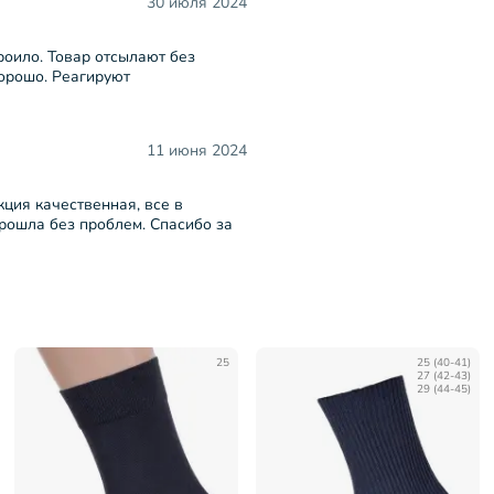
30 июля 2024
роило. Товар отсылают без
хорошо. Реагируют
11 июня 2024
кция качественная, все в
прошла без проблем. Спасибо за
25
25 (40-41)
27 (42-43)
29 (44-45)