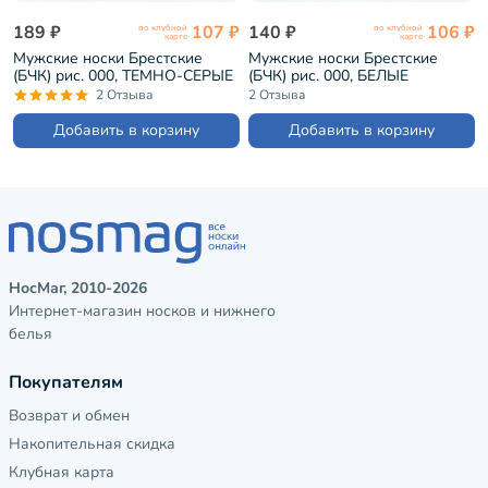
189 ₽
107 ₽
140 ₽
106 ₽
по клубной
по клубной
карте
карте
Мужские носки Брестские
Мужские носки Брестские
(БЧК) рис. 000, ТЕМНО-СЕРЫЕ
(БЧК) рис. 000, БЕЛЫЕ
(14С2124)
(14С2124)
2 Отзыва
2 Отзыва
Добавить в корзину
Добавить в корзину
НосМаг, 2010-2026
Интернет-магазин носков и нижнего
белья
Покупателям
Возврат и обмен
Накопительная скидка
Клубная карта