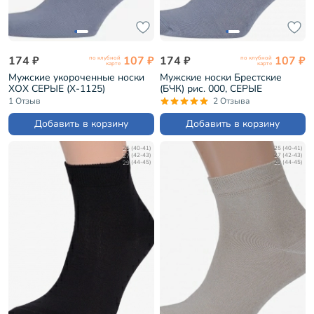
174 ₽
107 ₽
174 ₽
107 ₽
по клубной
по клубной
карте
карте
Мужские укороченные носки
Мужские носки Брестские
ХОХ СЕРЫЕ (X-1125)
(БЧК) рис. 000, СЕРЫЕ
(14С2124)
1 Отзыв
2 Отзыва
Добавить в корзину
Добавить в корзину
25 (40-41)
25 (40-41)
27 (42-43)
27 (42-43)
29 (44-45)
29 (44-45)