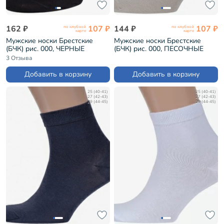
162 ₽
107 ₽
144 ₽
107 ₽
по клубной
по клубной
карте
карте
Мужские носки Брестские
Мужские носки Брестские
(БЧК) рис. 000, ЧЕРНЫЕ
(БЧК) рис. 000, ПЕСОЧНЫЕ
(14С2124)
(14С2124)
3 Отзыва
Добавить в корзину
Добавить в корзину
25 (40-41)
25 (40-41)
27 (42-43)
27 (42-43)
29 (44-45)
29 (44-45)