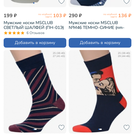
199 ₽
103 ₽
290 ₽
136 ₽
по клубной
по клубной
карте
карте
Мужские носки MSCLUB
Мужские носки MSCLUB
СВЕТЛЫЙ ШАЛФЕЙ (ПН-01Э)
№М46 ТЕМНО-СИНИЕ (nm-
528)
6 Отзывов
Добавить в корзину
Добавить в корзину
25 (38-40)
25 (38-40)
27 (41-43)
29 (44-46)