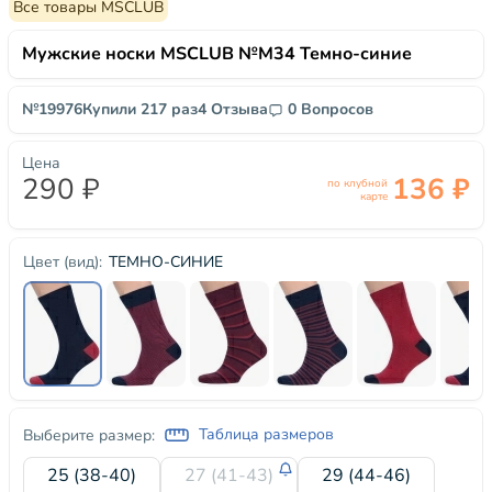
Все товары MSCLUB
Мужские носки MSCLUB №М34 Темно-синие
№19976
Купили 217 раз
4 Отзыва
0 Вопросов
Цена
290 ₽
136 ₽
по клубной
карте
ТЕМНО-СИНИЕ
Цвет (вид):
Таблица размеров
Выберите размер:
25 (38-40)
27 (41-43)
29 (44-46)