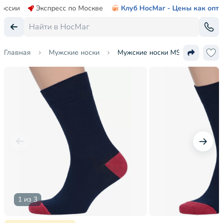
России
Экспресс по Москве
Клуб НосМаг - Цены как опт
Главная
Мужские носки
Мужские носки MSCLUB №М34
1 из 3