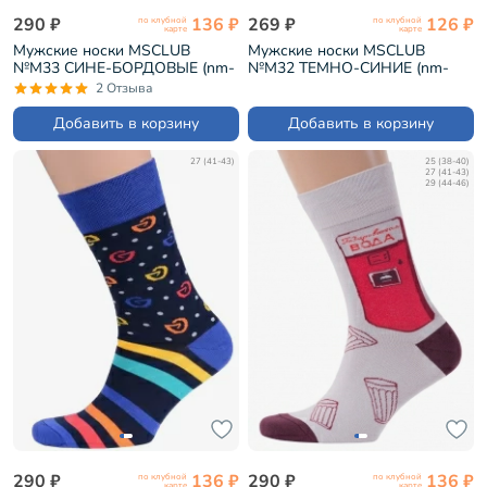
290 ₽
136 ₽
269 ₽
126 ₽
по клубной
по клубной
карте
карте
Мужские носки MSCLUB
Мужские носки MSCLUB
№М33 СИНЕ-БОРДОВЫЕ (nm-
№М32 ТЕМНО-СИНИЕ (nm-
355)
343)
2 Отзыва
Добавить в корзину
Добавить в корзину
27 (41-43)
25 (38-40)
27 (41-43)
29 (44-46)
290 ₽
136 ₽
290 ₽
136 ₽
по клубной
по клубной
карте
карте