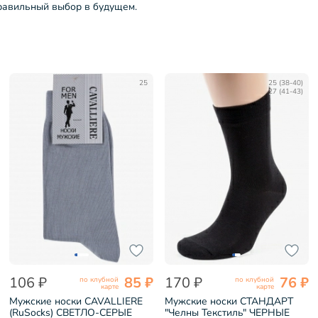
правильный выбор в будущем.
25
25 (38-40)
27 (41-43)
106 ₽
85 ₽
170 ₽
76 ₽
по клубной
по клубной
карте
карте
Мужские носки CAVALLIERE
Мужские носки СТАНДАРТ
(RuSocks) СВЕТЛО-СЕРЫЕ
"Челны Текстиль" ЧЕРНЫЕ