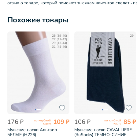
отзыв о товаре, который поможет тысячам клиентов сделать 
Похожие товары
25 (39-40)
29
27 (41-42)
29 (43-44)
31 (45-46)
176 ₽
109 ₽
106 ₽
85 ₽
по клубной
по клубной
карте
карте
Мужские носки Альтаир
Мужские носки CAVALLIERE
БЕЛЫЕ (H226)
(RuSocks) ТЕМНО-СИНИЕ