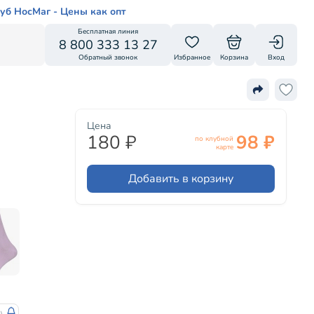
уб НосМаг - Цены как опт
Бесплатная линия
8 800 333 13 27
Обратный звонок
Избранное
Корзина
Вход
Цена
180 ₽
98 ₽
по клубной
карте
Добавить в корзину