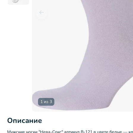
1 из 3
Описание
Мужские носки "Нева-Сокс" артикул В-121 в цвете белые — к