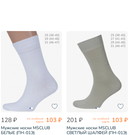
25 (38-40)
25 (38-40)
29 (44-46)
27 (41-43)
31 (46-47)
29 (44-46)
31 (46-47)
128 ₽
103 ₽
201 ₽
103 ₽
по клубной
по клубной
карте
карте
Мужские носки MSCLUB
Мужские носки MSCLUB
БЕЛЫЕ (ПН-01Э)
СВЕТЛЫЙ ШАЛФЕЙ (ПН-01Э)