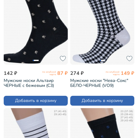
142 ₽
87 ₽
274 ₽
149 ₽
по клубной
по клубной
карте
карте
Мужские носки Альтаир
Мужские носки "Нева-Сокс"
ЧЕРНЫЕ с бежевым (С3)
БЕЛО-ЧЕРНЫЕ (VO9)
Добавить в корзину
Добавить в корзину
27 (41-43)
23 (37-38)
29 (43-45)
25 (39-41)
27 (41-43)
29 (43-45)