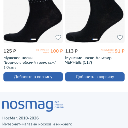
125 ₽
100 ₽
113 ₽
91 ₽
по клубной
по клубной
карте
карте
Мужские носки
Мужские носки Альтаир
"Борисоглебский трикотаж"
ЧЕРНЫЕ (С17)
№36 ЧЕРНЫЕ (4С935)
1 Отзыв
Добавить в корзину
Добавить в корзину
НосМаг, 2010-2026
Интернет-магазин носков и нижнего