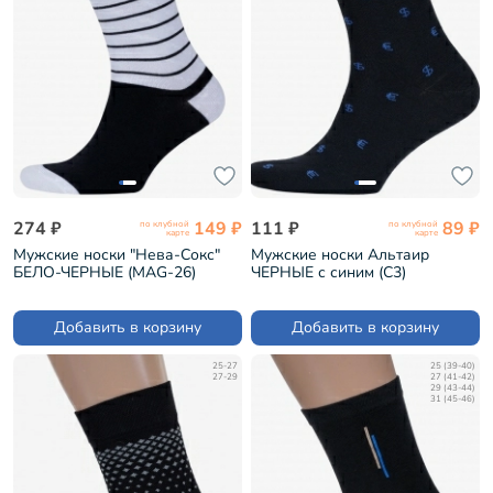
274 ₽
149 ₽
111 ₽
89 ₽
по клубной
по клубной
карте
карте
Мужские носки "Нева-Сокс"
Мужские носки Альтаир
БЕЛО-ЧЕРНЫЕ (MAG-26)
ЧЕРНЫЕ с синим (С3)
Добавить в корзину
Добавить в корзину
25-27
25 (39-40)
27-29
27 (41-42)
29 (43-44)
31 (45-46)