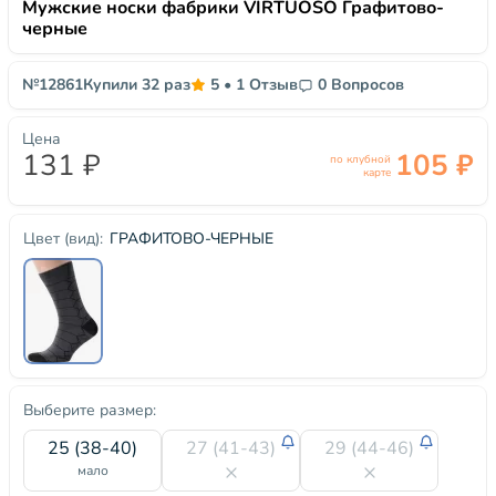
Мужские носки фабрики VIRTUOSO Графитово-
черные
№12861
Купили 32 раз
5
•
1 Отзыв
0 Вопросов
Цена
131 ₽
105 ₽
по клубной
карте
ГРАФИТОВО-ЧЕРНЫЕ
Цвет (вид):
Выберите размер:
25 (38-40)
27 (41-43)
29 (44-46)
мало