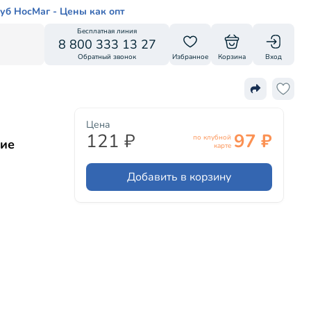
уб НосМаг - Цены как опт
Бесплатная линия
8 800 333 13 27
Обратный звонок
Избранное
Корзина
Вход
Цена
121 ₽
97 ₽
по клубной
ние
карте
Добавить в корзину