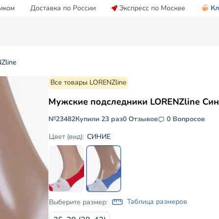
иком
Доставка по России
Экспресс по Москве
Кл
Zline
Все товары LORENZline
Мужские подследники LORENZline Си
№23482
Купили 23 раз
0 Отзывов
0 Вопросов
СИНИЕ
Цвет (вид):
Таблица размеров
Выберите размер: