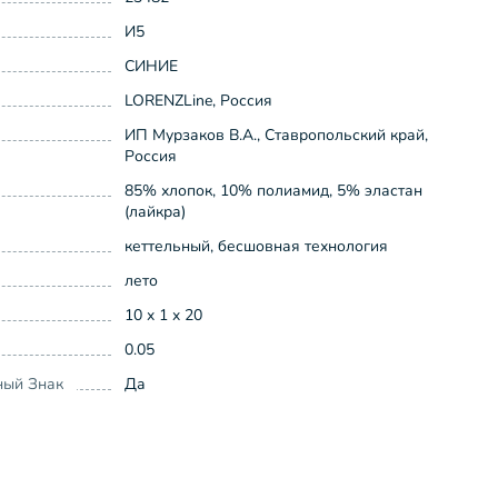
И5
СИНИЕ
LORENZLine, Россия
ИП Мурзаков В.А., Ставропольский край,
Россия
85% хлопок, 10% полиамид, 5% эластан
(лайкра)
кеттельный, бесшовная технология
лето
10 x 1 x 20
0.05
ный Знак
Да