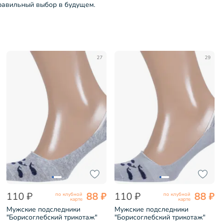
правильный выбор в будущем.
27
29
110 ₽
88 ₽
110 ₽
88 ₽
по клубной
по клубной
карте
карте
Мужские подследники
Мужские подследники
"Борисоглебский трикотаж"
"Борисоглебский трикотаж"