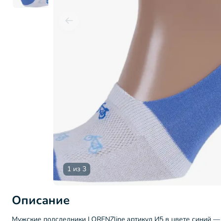
1 из 3
Описание
Мужские подследники LORENZline артикул И5 в цвете синий —