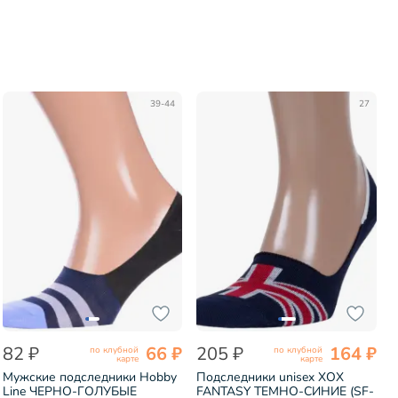
39-44
27
82 ₽
66 ₽
205 ₽
164 ₽
по клубной
по клубной
карте
карте
Мужские подследники Hobby
Подследники unisex ХОХ
Line ЧЕРНО-ГОЛУБЫЕ
FANTASY ТЕМНО-СИНИЕ (SF-