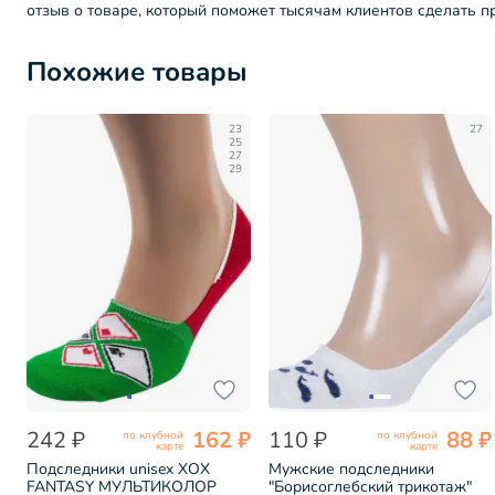
отзыв о товаре, который поможет тысячам клиентов сделать 
Похожие товары
23
27
25
27
29
242 ₽
162 ₽
110 ₽
88 ₽
по клубной
по клубной
карте
карте
Подследники unisex ХОХ
Мужские подследники
FANTASY МУЛЬТИКОЛОР
"Борисоглебский трикотаж"