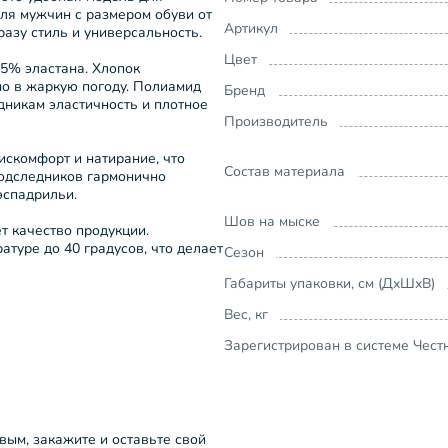
ля мужчин с размером обуви от
Артикул
бразу стиль и универсальность.
Цвет
5% эластана. Хлопок
но в жаркую погоду. Полиамид
Бренд
дникам эластичность и плотное
Производитель
искомфорт и натирание, что
Состав материала
подследников гармонично
эспадрильи.
Шов на мыске
т качество продукции.
атуре до 40 градусов, что делает
Сезон
Габариты упаковки, см (ДхШхВ)
Вес, кг
Зарегистрирован в системе Чест
рвым, закажите и оставьте свой