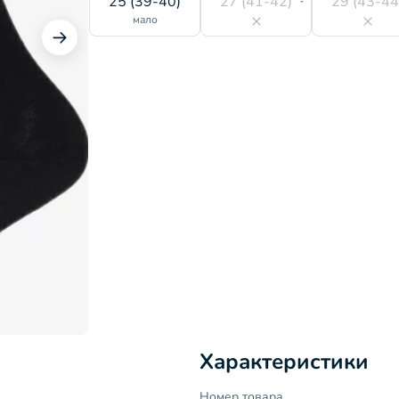
25 (39-40)
27 (41-42)
29 (43-44
мало
Характеристики
Номер товара