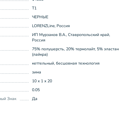
Т1
ЧЕРНЫЕ
LORENZLine, Россия
ИП Мурзаков В.А., Ставропольский край,
Россия
75% полушерсть, 20% термолайт, 5% эластан
(лайкра)
кеттельный, бесшовная технология
зима
10 x 1 x 20
0.05
ный Знак
Да