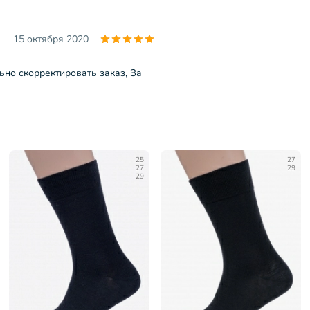
15 октября 2020
но скорректировать заказ, За
25
27
27
29
29