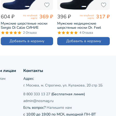
604 ₽
369 ₽
396 ₽
317 ₽
по клубной
по клубной
карте
карте
Мужские шерстяные носки
Мужские медицинские
Sergio Di Calze СИНИЕ
шерстяные носки Dr. Feet
(15SC10)
ЧЕРНЫЕ (15DF4)
2 Отзыва
4 Отзыва
Добавить в корзину
Добавить в корзину
м лицам
Контакты
там
Адрес
г. Москва, м. Строгино, ул. Кулакова, 20 стр 1Б
8 800 333 13 27
(Бесплатная линия)
admin@nosmag.ru
Есть вопрос?
Напишите нам
с 10:00 до 19:00 по МСК, выходной ПН-ВТ