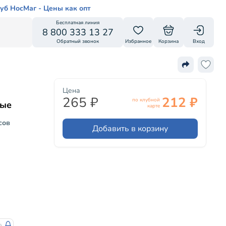
уб НосМаг - Цены как опт
Бесплатная линия
8 800 333 13 27
Обратный звонок
Избранное
Корзина
Вход
Цена
265 ₽
212 ₽
по клубной
ные
карте
сов
Добавить в корзину