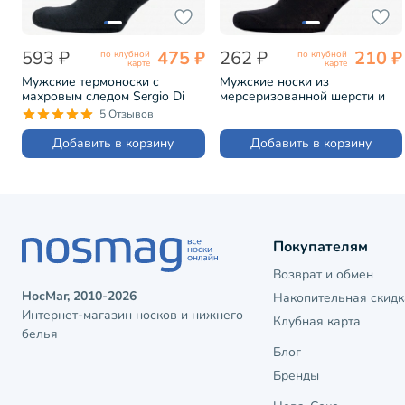
593 ₽
475 ₽
262 ₽
210 ₽
по клубной
по клубной
карте
карте
Мужские термоноски с
Мужские носки из
махровым следом Sergio Di
мерсеризованной шерсти и
Calze ЧЕРНЫЕ (19SC4)
хлопка LORENZline ЧЕРНЫЕ
5 Отзывов
(В25)
Добавить в корзину
Добавить в корзину
Покупателям
Возврат и обмен
НосМаг, 2010-2026
Накопительная скидк
Интернет-магазин носков и нижнего
Клубная карта
белья
Блог
Бренды