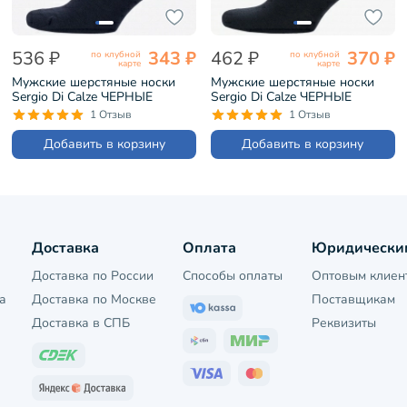
536 ₽
343 ₽
462 ₽
370 ₽
по клубной
по клубной
карте
карте
Мужские шерстяные носки
Мужские шерстяные носки
Sergio Di Calze ЧЕРНЫЕ
Sergio Di Calze ЧЕРНЫЕ
(21SC2)
(15SC10)
1 Отзыв
1 Отзыв
Добавить в корзину
Добавить в корзину
Доставка
Оплата
Юридически
Доставка по России
Способы оплаты
Оптовым клиен
а
Доставка по Москве
Поставщикам
Доставка в СПБ
Реквизиты