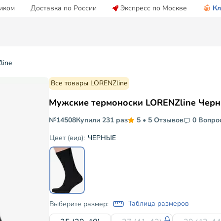
иком
Доставка по России
Экспресс по Москве
Кл
line
Все товары LORENZline
Мужские термоноски LORENZline Чер
№14508
Купили 231 раз
5
•
5 Отзывов
0 Вопро
ЧЕРНЫЕ
Цвет (вид):
Таблица размеров
Выберите размер: