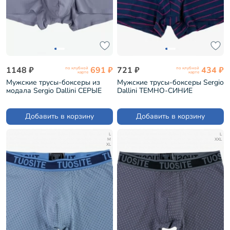
1148 ₽
691 ₽
721 ₽
434 ₽
по клубной
по клубной
карте
карте
Мужские трусы-боксеры из
Мужские трусы-боксеры Sergio
модала Sergio Dallini СЕРЫЕ
Dallini ТЕМНО-СИНИЕ
(SD2908-1)
(SG2930-3)
Добавить в корзину
Добавить в корзину
L
L
M
XXL
XL