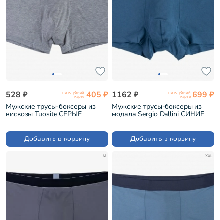
528 ₽
405 ₽
1162 ₽
699 ₽
по клубной
по клубной
карте
карте
Мужские трусы-боксеры из
Мужские трусы-боксеры из
вискозы Tuosite СЕРЫЕ
модала Sergio Dallini СИНИЕ
(TS8023-1)
(SD2901-4)
Добавить в корзину
Добавить в корзину
M
XXL