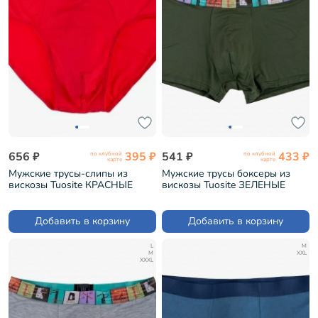
656 ₽
395 ₽
541 ₽
433 ₽
по клубной
по клубной
карте
карте
Мужские трусы-слипы из
Мужские трусы боксеры из
вискозы Tuosite КРАСНЫЕ
вискозы Tuosite ЗЕЛЕНЫЕ
(TS7825-8)
(TS8023-5)
Добавить в корзину
Добавить в корзину
L
M
M
XXL
XXXL