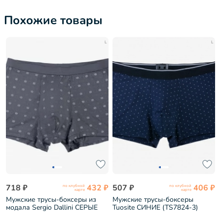
Похожие товары
L
L
718 ₽
432 ₽
507 ₽
406 ₽
по клубной
по клубной
карте
карте
Мужские трусы-боксеры из
Мужские трусы-боксеры
модала Sergio Dallini СЕРЫЕ
Tuosite СИНИЕ (TS7824-3)
(SG2936-3)