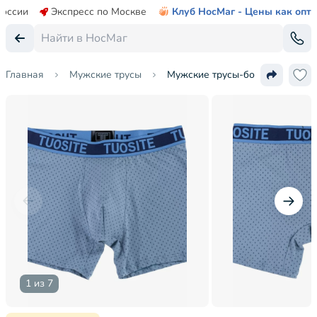
России
Экспресс по Москве
Клуб НосМаг - Цены как опт
Главная
Мужские трусы
Мужские трусы-боксеры Tuosit
1 из 7