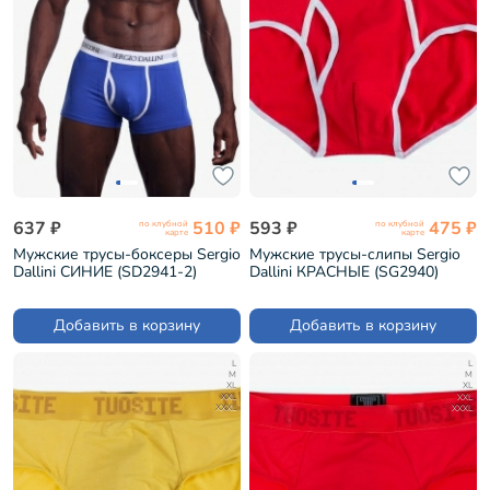
637 ₽
510 ₽
593 ₽
475 ₽
по клубной
по клубной
карте
карте
Мужские трусы-боксеры Sergio
Мужские трусы-слипы Sergio
Dallini СИНИЕ (SD2941-2)
Dallini КРАСНЫЕ (SG2940)
Добавить в корзину
Добавить в корзину
L
L
M
M
XL
XL
XXL
XXL
XXXL
XXXL