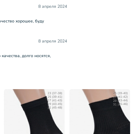
8 апреля 2024
ачество хорошее, буду
8 апреля 2024
качества, долго носятся,
23 (37-38)
25 (39-40)
25 (39-41)
27 (41-42)
27 (41-43)
29 (43-44)
29 (43-45)
31 (45-46)
31 (45-48)