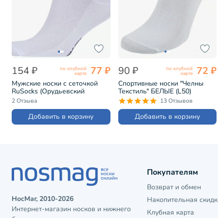
154 ₽
77 ₽
90 ₽
72 ₽
по клубной
по клубной
карте
карте
Мужские носки с сеточкой
Спортивные носки "Челны
RuSocks (Орудьевский
Текстиль" БЕЛЫЕ (L50)
трикотаж) БЕЛО-СИНИЕ
2 Отзыва
13 Отзывов
(М-2211)
Добавить в корзину
Добавить в корзину
Покупателям
Возврат и обмен
НосМаг, 2010-2026
Накопительная скидк
Интернет-магазин носков и нижнего
Клубная карта