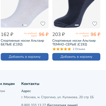
162 ₽
96 ₽
203 ₽
96 ₽
по клубной
по клубной
карте
карте
Спортивные носки Альтаир
Спортивные носки Альтаир
БЕЛЫЕ (С192)
ТЕМНО-СЕРЫЕ (С192)
2 Отзыва
Добавить в корзину
Добавить в корзину
м лицам
Контакты
там
Адрес
г. Москва, м. Строгино, ул. Кулакова, 20 стр 1Б
8 800 333 13 27
(Бесплатная линия)