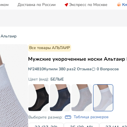
иком
Доставка по России
Экспресс по Москве
Кл
 Альтаир
Все товары АЛЬТАИР
Мужские укороченные носки Альтаир
№24810
Купили 380 раз
2 Отзыва
0 Вопросов
БЕЛЫЕ
Цвет (вид):
Таблица размеров
Выберите размер: