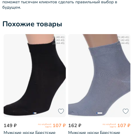
поможет тысячам клиентов сделать правильный выбор в
будущем.
Похожие товары
25 (40-41)
25 (40-41)
27 (42-43)
27 (42-43)
29 (44-45)
29 (44-45)
149 ₽
107 ₽
162 ₽
107 ₽
по клубной
по клубной
карте
карте
Мужские носки Брестские
Мужские носки Брестские