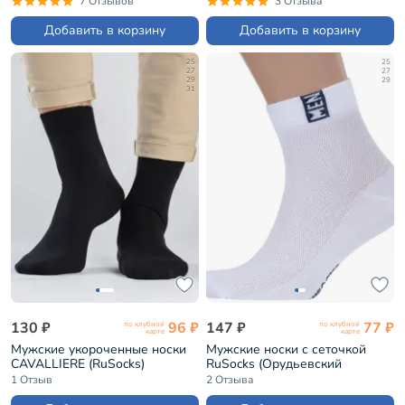
7 Отзывов
3 Отзыва
Добавить в корзину
Добавить в корзину
25
25
27
27
29
29
31
130 ₽
96 ₽
147 ₽
77 ₽
по клубной
по клубной
карте
карте
Мужские укороченные носки
Мужские носки с сеточкой
CAVALLIERE (RuSocks)
RuSocks (Орудьевский
ЧЕРНЫЕ (С-333)
трикотаж) БЕЛО-СИНИЕ
1 Отзыв
2 Отзыва
(М-2211)