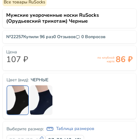
Все товары RuSocks
Мужские укороченные носки RuSocks
(Орудьевский трикотаж) Черные
№22257
Купили 96 раз
0 Отзывов
0 Вопросов
Цена
107 ₽
86 ₽
по клубной
карте
ЧЕРНЫЕ
Цвет (вид):
Таблица размеров
Выберите размер: