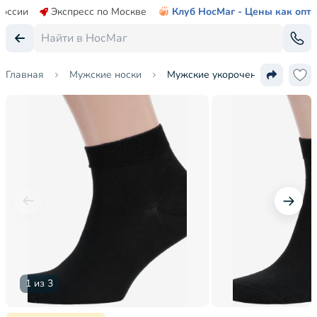
России
Экспресс по Москве
Клуб НосМаг - Цены как опт
Главная
Мужские носки
Мужские укороченные носки Ru
1 из 3