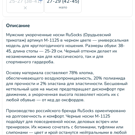
25-27 (38-41)
27-29 (42-45)
мало
Описание
Мужские укороченные носки RuSocks (Орудьевский
трикотаж) артикул М-1125 в черном цвете — универсальная
модель для круглогодичного ношения. Размеры обуви: 38-
45, длина стопы — 25-29 см. Черный оттенок делает их
незаменимыми как для классического, так и для
спортивного гардероба.
Основу материала составляют 78% хлопка,
обеспечивающего воздухопроницаемость, 20% полиамида
для прочности и 2% эластана для эластичности. Бесшовный
кеттельный шов на мыске предотвращает дискомфорт при
движении, а укороченная высота позволяет носить их с
любой обувью — от кед до оксфордов.
Производство российского бренда RuSocks ориентировано
на долговечность и комфорт. Черные носки М-1125
подойдут для повседневной носки, деловых встреч или
тренировок. Их можно сочетать с ботинками, туфлями или
слипонами — цвет и крой останутся нейтральными в любой