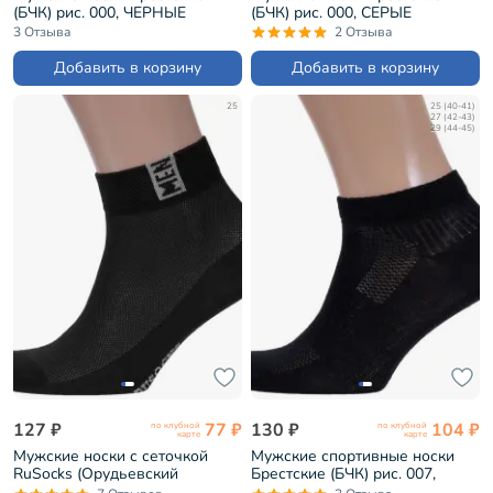
(БЧК) рис. 000, ЧЕРНЫЕ
(БЧК) рис. 000, СЕРЫЕ
(14С2124)
(14С2124)
3 Отзыва
2 Отзыва
Добавить в корзину
Добавить в корзину
25
25 (40-41)
27 (42-43)
29 (44-45)
127 ₽
77 ₽
130 ₽
104 ₽
по клубной
по клубной
карте
карте
Мужские носки с сеточкой
Мужские спортивные носки
RuSocks (Орудьевский
Брестские (БЧК) рис. 007,
трикотаж) ЧЕРНЫЕ (М-2211)
ЧЕРНЫЕ (14С2313)