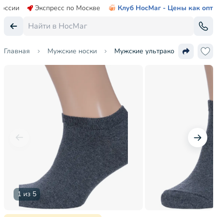
России
Экспресс по Москве
Клуб НосМаг - Цены как опт
Главная
Мужские носки
Мужские ультракороткие носки
1 из 5