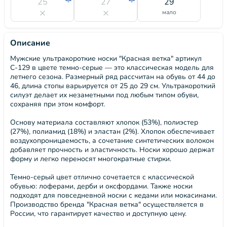
25
27
29
мало
Описание
Мужские ультракороткие носки "Красная ветка" артикул
С-129 в цвете темно-серые — это классическая модель для
летнего сезона. Размерный ряд рассчитан на обувь от 44 до
46, длина стопы варьируется от 25 до 29 см. Ультракороткий
силуэт делает их незаметными под любым типом обуви,
сохраняя при этом комфорт.
Основу материала составляют хлопок (53%), полиэстер
(27%), полиамид (18%) и эластан (2%). Хлопок обеспечивает
воздухопроницаемость, а сочетание синтетических волокон
добавляет прочность и эластичность. Носки хорошо держат
форму и легко переносят многократные стирки.
Темно-серый цвет отлично сочетается с классической
обувью: лоферами, дерби и оксфордами. Также носки
подходят для повседневной носки с кедами или мокасинами.
Производство бренда "Красная ветка" осуществляется в
России, что гарантирует качество и доступную цену.