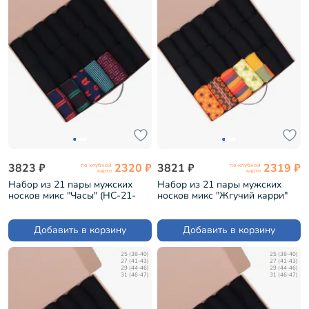
3823 ₽
2320 ₽
3821 ₽
2319 ₽
по клубной
по клубной
карте
карте
Набор из 21 пары мужских
Набор из 21 пары мужских
носков микс "Часы" (НС-21-
носков микс "Жгучий карри"
212)
(НС-21-210)
Добавить в корзину
Добавить в корзину
25 (38-40)
25 (38-40)
27 (41-43)
27 (41-43)
29 (44-46)
29 (44-46)
31 (46-47)
31 (46-47)