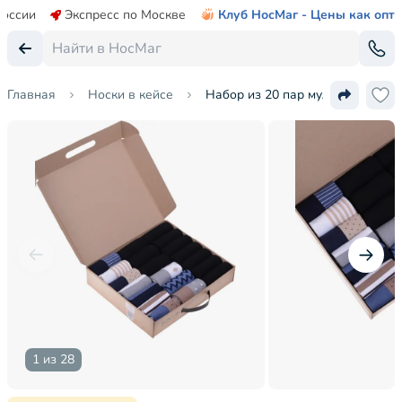
России
Экспресс по Москве
Клуб НосМаг - Цены как опт
Главная
Носки в кейсе
Набор из 20 пар мужских носк
1 из 28