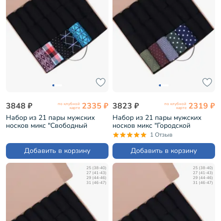
3848 ₽
2335 ₽
3823 ₽
2319 ₽
по клубной
по клубной
карте
карте
Набор из 21 пары мужских
Набор из 21 пары мужских
носков микс "Свободный
носков микс "Городской
архитектор" (НС-21-217)
философ" (НС-21-206)
1 Отзыв
Добавить в корзину
Добавить в корзину
25 (38-40)
25 (38-40)
27 (41-43)
27 (41-43)
29 (44-46)
29 (44-46)
31 (46-47)
31 (46-47)