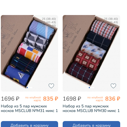
25 (38-40)
25 (38-40)
27 (41-43)
27 (41-43)
29 (44-46)
29 (44-46)
1696 ₽
835 ₽
1698 ₽
836 ₽
по клубной
по клубной
карте
карте
Набор из 5 пар мужских
Набор из 5 пар мужских
носков MSCLUB №М31 микс 1
носков MSCLUB №М30 микс 1
(ВИ5-НМ31)
(ВИ5-НМ30)
Добавить в корзину
Добавить в корзину