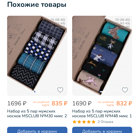
Похожие товары
25 (38-40)
25 (38-40)
27 (41-43)
27 (41-43)
29 (44-46)
29 (44-46)
1696 ₽
835 ₽
1690 ₽
832 ₽
по клубной
по клубной
карте
карте
Набор из 5 пар мужских
Набор из 5 пар мужских
носков MSCLUB №М30 микс 2
носков MSCLUB №М48 микс 1
(ВИ5-НМ30)
(ВИ5-НМ48)
2 Отзыва
Добавить в корзину
Добавить в корзину