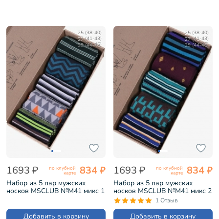
25 (38-40)
25 (38-40)
27 (41-43)
27 (41-43)
29 (44-46)
29 (44-46)
1693 ₽
834 ₽
1693 ₽
834 ₽
по клубной
по клубной
карте
карте
Набор из 5 пар мужских
Набор из 5 пар мужских
носков MSCLUB №М41 микс 1
носков MSCLUB №М41 микс 2
(ВИ5-НМ41)
(ВИ5-НМ41)
1 Отзыв
Добавить в корзину
Добавить в корзину