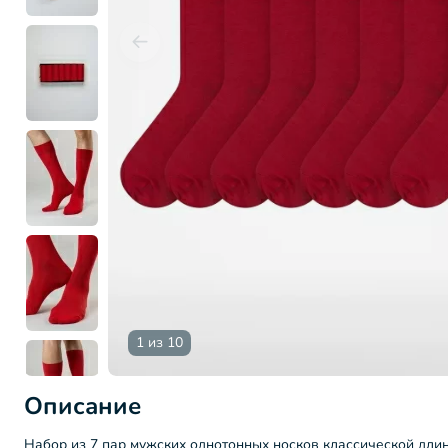
1 из 10
Описание
Набор из 7 пар мужских однотонных носков классической дли